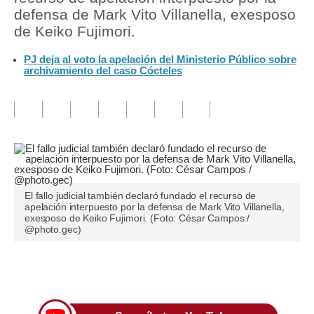
defensa de Mark Vito Villanella, exesposo
Tu Dinero
de Keiko Fujimori.
Finanzas Personales
PJ deja al voto la apelación del Ministerio Público sobre
archivamiento del caso Cócteles
Inmobiliarias
Plus G
Opinión
Editorial
Pregunta de hoy
El fallo judicial también declaró fundado el recurso de
apelación interpuesto por la defensa de Mark Vito Villanella,
exesposo de Keiko Fujimori. (Foto: César Campos /
Blogs
@photo.gec)
Tendencias
Únete a nuestro canal
Lujo
Viajes