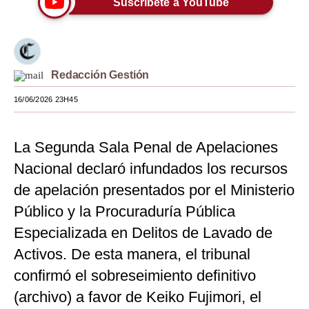
Suscríbete a YouTube
Moda
Estilos
Redacción Gestión
Mundo
16/06/2026 23H45
EEUU
México
La Segunda Sala Penal de Apelaciones
España
Nacional declaró infundados los recursos
Internacional
de apelación presentados por el Ministerio
Público y la Procuraduría Pública
Tecnología
Especializada en Delitos de Lavado de
Club del Suscriptor
Activos. De esta manera, el tribunal
Mix
confirmó el sobreseimiento definitivo
(archivo) a favor de Keiko Fujimori, el
G de Gestión