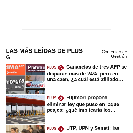
LAS MÁS LEÍDAS DE PLUS
Contenido de
G
Gestión
Ganancias de tres AFP se
PLUS
G
disparan más de 24%, pero en
una caen, ¿a cuál está afiliado
usted?
Fujimori propone
PLUS
G
eliminar ley que puso en jaque
peajes: ¿qué implicaría los
usuarios?
UTP, UPN y Senati: las
PLUS
G