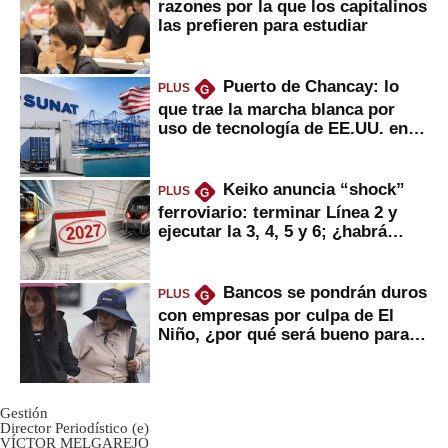
razones por la que los capitalinos
las prefieren para estudiar
Puerto de Chancay: lo
PLUS
G
que trae la marcha blanca por
uso de tecnología de EE.UU. en
mercancías
Keiko anuncia “shock”
PLUS
G
ferroviario: terminar Línea 2 y
ejecutar la 3, 4, 5 y 6; ¿habrá
avances?
Bancos se pondrán duros
PLUS
G
con empresas por culpa de El
Niño, ¿por qué será bueno para
ahorristas?
Gestión
Director Periodístico (e)
VÍCTOR MELGAREJO