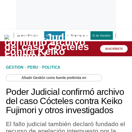
Últimas Noticias
Empresas G
Empresas
G de Gestión
Finanzas
Lo último
Peru Quiosco
SUSCRÍBETE
Portada
GESTION
>
PERU
>
POLITICA
Empresas
Añadir
Gestión
como fuente preferida en
Management & Empleo
Poder Judicial confirmó archivo
Economía
del caso Cócteles contra Keiko
Fujimori y otros investigados
Mercados
Perú
El fallo judicial también declaró fundado el
recurso de apelación interpuesto por la
Política