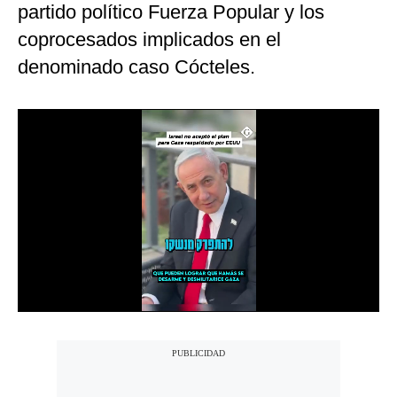
partido político Fuerza Popular y los
Notas Contratadas
coprocesados implicados en el
Podcast
denominado caso Cócteles.
Gestión TV
Videos
Fotogalerías
gestion.pe
¿quiénes
Somos?
Términos
Y
Condiciones
Política
De
Privacidad