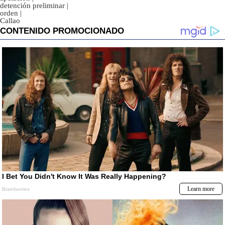
detención preliminar
|
orden
|
Callao