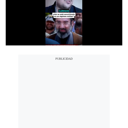
Notas Contratadas
Podcast
Gestión TV
Videos
Fotogalerías
gestion.pe
¿quiénes
Somos?
Términos
Y
Condiciones
Política
De
Privacidad