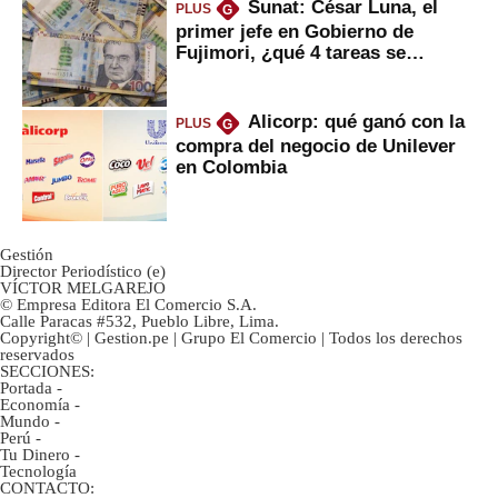
Sunat: César Luna, el
PLUS
G
primer jefe en Gobierno de
Fujimori, ¿qué 4 tareas se
marcan urgentes?
Alicorp: qué ganó con la
PLUS
G
compra del negocio de Unilever
en Colombia
Gestión
Director Periodístico (e)
VÍCTOR MELGAREJO
© Empresa Editora El Comercio S.A.
Calle Paracas #532, Pueblo Libre, Lima.
Copyright© | Gestion.pe | Grupo El Comercio | Todos los derechos
reservados
SECCIONES:
Portada
-
Economía
-
Mundo
-
Perú
-
Tu Dinero
-
Tecnología
CONTACTO: