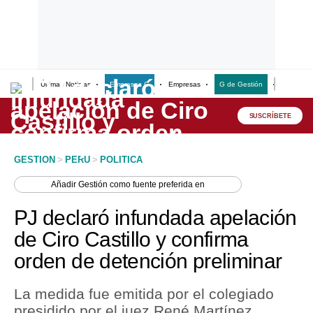
Últimas Noticias
Empresas G
Empresas
G de Gestión
Finanzas
Lo último
Peru Quiosco
SUSCRÍBETE
Portada
GESTION
>
PERU
>
POLITICA
Empresas
Añadir
Gestión
como fuente preferida en
Management & Empleo
PJ declaró infundada apelación
Economía
de Ciro Castillo y confirma
orden de detención preliminar
Mercados
Perú
La medida fue emitida por el colegiado
presidido por el juez René Martínez
Política