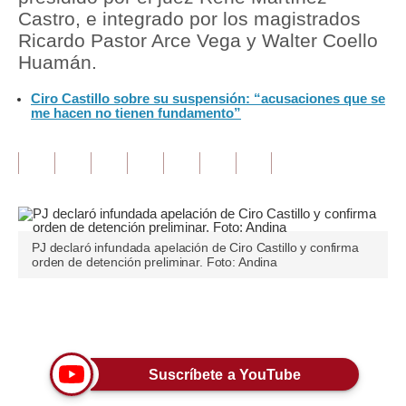
Castro, e integrado por los magistrados
Tu Dinero
Ricardo Pastor Arce Vega y Walter Coello
Huamán.
Finanzas Personales
Ciro Castillo sobre su suspensión: “acusaciones que se
Inmobiliarias
me hacen no tienen fundamento”
Plus G
Opinión
Editorial
PJ declaró infundada apelación de Ciro Castillo y confirma
Pregunta de hoy
orden de detención preliminar. Foto: Andina
Blogs
Únete a nuestro canal
Tendencias
Lujo
Suscríbete a YouTube
Viajes