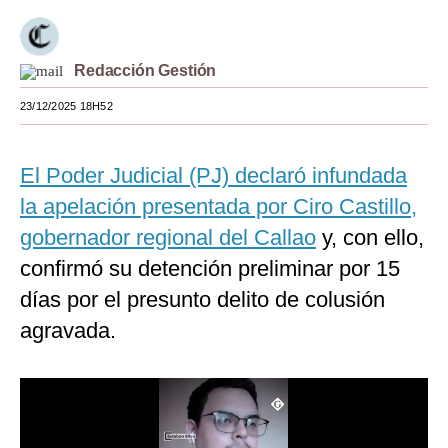
Moda
Estilos
Redacción Gestión
23/12/2025 18H52
Mundo
EEUU
El Poder Judicial (PJ) declaró infundada
México
la apelación presentada por Ciro Castillo,
España
gobernador regional del Callao
y, con ello,
confirmó su detención preliminar por 15
Internacional
días por el presunto delito de colusión
Tecnología
agravada.
Club del Suscriptor
Mix
G de Gestión