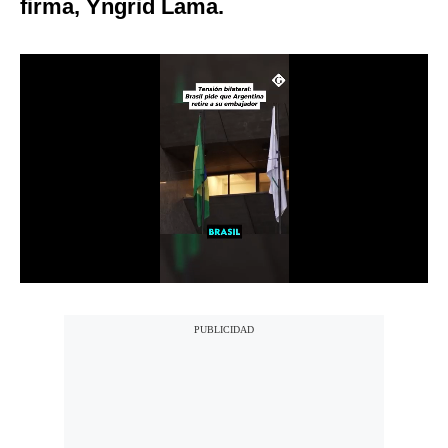
firma, Yngrid Lama.
Notas Contratadas
Podcast
Gestión TV
Videos
Fotogalerías
gestion.pe
¿quiénes
Somos?
Términos
Y
Condiciones
Política
De
Privacidad