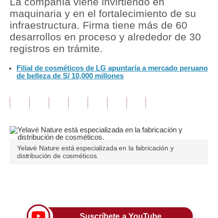
La compañía viene invirtiendo en
maquinaria y en el fortalecimiento de su
Tu Dinero
infraestructura. Firma tiene más de 60
desarrollos en proceso y alrededor de 30
Finanzas Personales
registros en trámite.
Inmobiliarias
Filial de cosméticos de LG apuntaría a mercado peruano
de belleza de S/ 10,000 millones
Plus G
Opinión
Editorial
Pregunta de hoy
Yelavé Nature está especializada en la fabricación y
Blogs
distribución de cosméticos.
Tendencias
Únete a nuestro canal
Lujo
Viajes
Suscríbete a YouTube