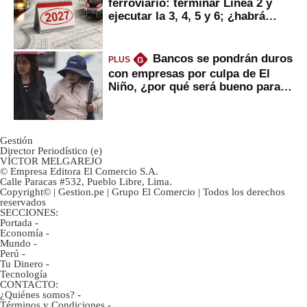
ferroviario: terminar Línea 2 y
ejecutar la 3, 4, 5 y 6; ¿habrá
avances?
Bancos se pondrán duros
PLUS
G
con empresas por culpa de El
Niño, ¿por qué será bueno para
ahorristas?
Gestión
Director Periodístico (e)
VÍCTOR MELGAREJO
© Empresa Editora El Comercio S.A.
Calle Paracas #532, Pueblo Libre, Lima.
Copyright© | Gestion.pe | Grupo El Comercio | Todos los derechos
reservados
SECCIONES:
Portada
-
Economía
-
Mundo
-
Perú
-
Tu Dinero
-
Tecnología
CONTACTO:
¿Quiénes somos?
-
Términos y Condiciones
-