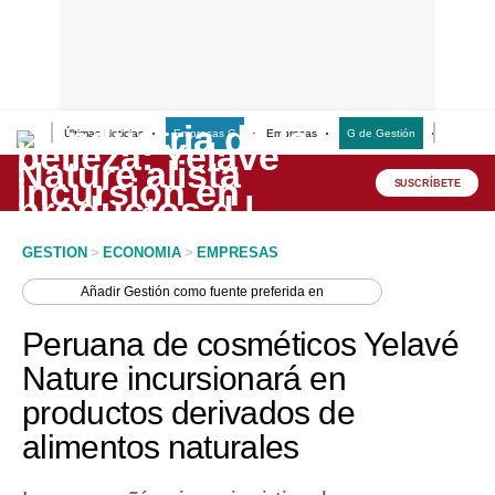
Últimas Noticias
Empresas G
Empresas
G de Gestión
Finanzas
Lo último
Peru Quiosco
SUSCRÍBETE
Portada
GESTION
>
ECONOMIA
>
EMPRESAS
Empresas
Añadir
Gestión
como fuente preferida en
Management & Empleo
Peruana de cosméticos Yelavé
Economía
Nature incursionará en
productos derivados de
Mercados
alimentos naturales
Perú
Política