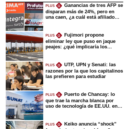
Ganancias de tres AFP se
PLUS
G
disparan más de 24%, pero en
una caen, ¿a cuál está afiliado
usted?
Fujimori propone
PLUS
G
eliminar ley que puso en jaque
peajes: ¿qué implicaría los
usuarios?
UTP, UPN y Senati: las
PLUS
G
razones por la que los capitalinos
las prefieren para estudiar
Puerto de Chancay: lo
PLUS
G
que trae la marcha blanca por
uso de tecnología de EE.UU. en
mercancías
Keiko anuncia “shock”
PLUS
G