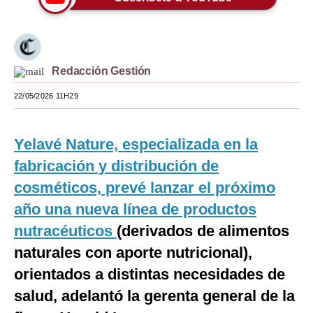
Moda
Estilos
Redacción Gestión
Mundo
22/05/2026 11H29
EEUU
México
Yelavé Nature, especializada en la
España
fabricación y distribución de
cosméticos, prevé lanzar el próximo
Internacional
año una nueva línea de productos
Tecnología
nutracéuticos
(derivados de alimentos
Club del Suscriptor
naturales con aporte nutricional),
orientados a distintas necesidades de
Mix
salud, adelantó la gerenta general de la
G de Gestión