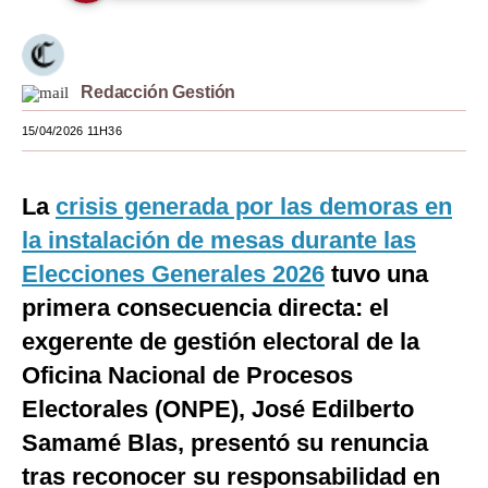
Moda
Estilos
Redacción Gestión
Mundo
15/04/2026 11H36
EEUU
La
crisis generada por las demoras en
México
la instalación de mesas durante las
España
Elecciones Generales 2026
tuvo una
Internacional
primera consecuencia directa: el
exgerente de gestión electoral de la
Tecnología
Oficina Nacional de Procesos
Club del Suscriptor
Electorales (ONPE), José Edilberto
Mix
Samamé Blas, presentó su renuncia
G de Gestión
tras reconocer su responsabilidad en