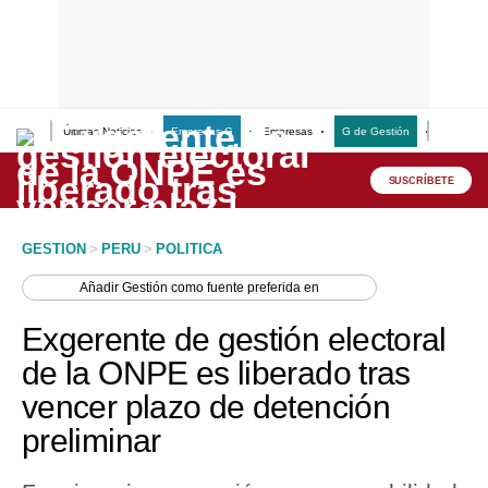
Últimas Noticias
Empresas G
Empresas
G de Gestión
Finanzas
Lo último
Peru Quiosco
SUSCRÍBETE
Portada
GESTION
>
PERU
>
POLITICA
Empresas
Añadir
Gestión
como fuente preferida en
Management & Empleo
Exgerente de gestión electoral
Economía
de la ONPE es liberado tras
vencer plazo de detención
Mercados
preliminar
Perú
Política