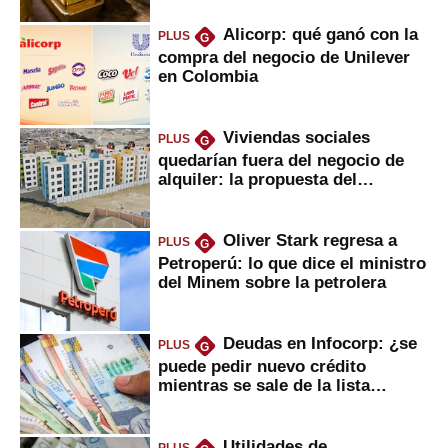
Alicorp: qué ganó con la
PLUS
G
compra del negocio de Unilever
en Colombia
Viviendas sociales
PLUS
G
quedarían fuera del negocio de
alquiler: la propuesta del
gobierno
Oliver Stark regresa a
PLUS
G
Petroperú: lo que dice el ministro
del Minem sobre la petrolera
Deudas en Infocorp: ¿se
PLUS
G
puede pedir nuevo crédito
mientras se sale de la lista
negra?
Utilidades de