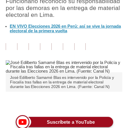
Funcionario reconoció su responsabilidad
por las demoras en la entrega de material
Tu Dinero
electoral en Lima.
Finanzas Personales
EN VIVO Elecciones 2026 en Perú: así se vive la jornada
electoral de la primera vuelta
Inmobiliarias
Plus G
Opinión
Editorial
José Edilberto Samamé Blas es intervenido por la Policía y
Pregunta de hoy
Fiscalía tras fallas en la entrega de material electoral
durante las Elecciones 2026 en Lima. (Fuente: Canal N)
Blogs
Tendencias
Únete a nuestro canal
Lujo
Suscríbete a YouTube
Viajes