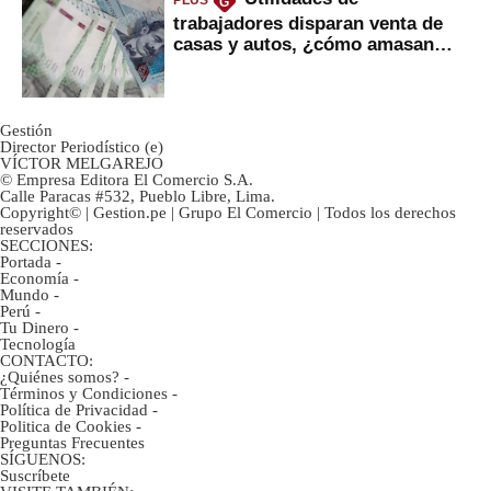
PLUS
G
trabajadores disparan venta de
casas y autos, ¿cómo amasan
tanta liquidez?
Gestión
Director Periodístico (e)
VÍCTOR MELGAREJO
© Empresa Editora El Comercio S.A.
Calle Paracas #532, Pueblo Libre, Lima.
Copyright© | Gestion.pe | Grupo El Comercio | Todos los derechos
reservados
SECCIONES:
Portada
-
Economía
-
Mundo
-
Perú
-
Tu Dinero
-
Tecnología
CONTACTO:
¿Quiénes somos?
-
Términos y Condiciones
-
Política de Privacidad
-
Politica de Cookies
-
Preguntas Frecuentes
SÍGUENOS:
Suscríbete