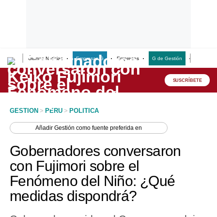
Últimas Noticias
Empresas G
Empresas
G de Gestión
Finanzas
Lo último
Peru Quiosco
SUSCRÍBETE
Portada
GESTION
>
PERU
>
POLITICA
Empresas
Añadir
Gestión
como fuente preferida en
Management & Empleo
Gobernadores conversaron
Economía
con Fujimori sobre el
Fenómeno del Niño: ¿Qué
Mercados
medidas dispondrá?
Perú
Política