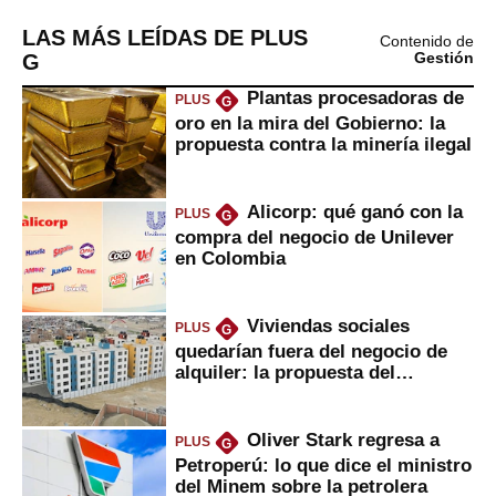
LAS MÁS LEÍDAS DE PLUS
Contenido de
G
Gestión
Plantas procesadoras de
PLUS
G
oro en la mira del Gobierno: la
propuesta contra la minería ilegal
Alicorp: qué ganó con la
PLUS
G
compra del negocio de Unilever
en Colombia
Viviendas sociales
PLUS
G
quedarían fuera del negocio de
alquiler: la propuesta del
gobierno
Oliver Stark regresa a
PLUS
G
Petroperú: lo que dice el ministro
del Minem sobre la petrolera