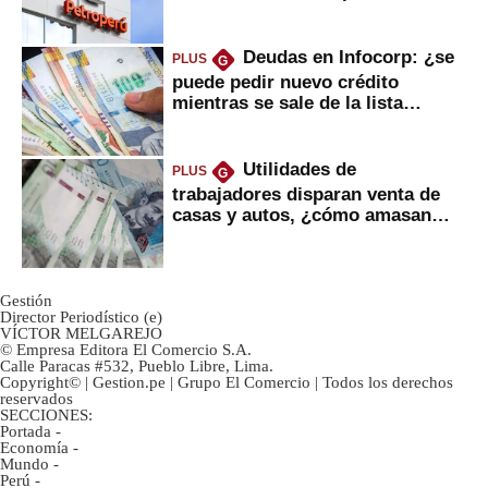
Deudas en Infocorp: ¿se
PLUS
G
puede pedir nuevo crédito
mientras se sale de la lista
negra?
Utilidades de
PLUS
G
trabajadores disparan venta de
casas y autos, ¿cómo amasan
tanta liquidez?
Gestión
Director Periodístico (e)
VÍCTOR MELGAREJO
© Empresa Editora El Comercio S.A.
Calle Paracas #532, Pueblo Libre, Lima.
Copyright© | Gestion.pe | Grupo El Comercio | Todos los derechos
reservados
SECCIONES:
Portada
-
Economía
-
Mundo
-
Perú
-