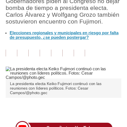
Gobernadores piden al Congreso no dejar
bomba de tiempo a presidenta electa.
Tu Dinero
Carlos Álvarez y Wolfgang Grozo también
sostuvieron encuentro con Fujimori.
Finanzas Personales
Elecciones regionales y municipales en riesgo por falta
Inmobiliarias
de presupuesto, ¿se pueden postergar?
Plus G
Opinión
Editorial
Pregunta de hoy
La presidenta electa Keiko Fujimori continuó con las
reuniones con líderes políticos. Fotos: Cesar
Blogs
Campos/@photo.gec
Tendencias
Únete a nuestro canal
Lujo
Viajes