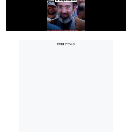
Notas Contratadas
Podcast
Gestión TV
Videos
Fotogalerías
gestion.pe
¿quiénes
Somos?
Términos
Y
Condiciones
Política
De
Privacidad