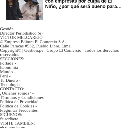
con empresas por culpa de El
Niño, ¿por qué será bueno para
ahorristas?
Gestión
Director Periodístico (e)
VÍCTOR MELGAREJO
© Empresa Editora El Comercio S.A.
Calle Paracas #532, Pueblo Libre, Lima.
Copyright© | Gestion.pe | Grupo El Comercio | Todos los derechos
reservados
SECCIONES:
Portada
-
Economía
-
Mundo
-
Perú
-
Tu Dinero
-
Tecnología
CONTACTO:
¿Quiénes somos?
-
Términos y Condiciones
-
Política de Privacidad
-
Politica de Cookies
-
Preguntas Frecuentes
SÍGUENOS:
Suscríbete
VISITE TAMBIÉN:
elcomercio.pe
-