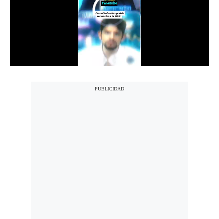
Notas Contratadas
Podcast
Gestión TV
Videos
Fotogalerías
gestion.pe
¿quiénes
Somos?
Términos
Y
Condiciones
Política
De
Privacidad