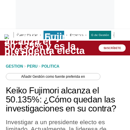
Últimas Noticias
Empresas G
Empresas
G de Gestión
Finanzas
Lo último
Peru Quiosco
SUSCRÍBETE
Portada
GESTION
>
PERU
>
POLITICA
Empresas
Añadir
Gestión
como fuente preferida en
Management & Empleo
Keiko Fujimori alcanza el
Economía
50.135%: ¿Cómo quedan las
investigaciones en su contra?
Mercados
Perú
Investigar a un presidente electo es
limitado. Actualmente, la lideresa de
Política