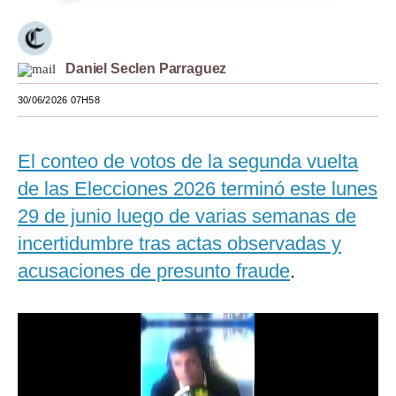
Moda
Estilos
Daniel Seclen Parraguez
Mundo
30/06/2026 07H58
EEUU
El conteo de votos de la segunda vuelta
México
de las Elecciones 2026 terminó este lunes
España
29 de junio luego de varias semanas de
Internacional
incertidumbre tras actas observadas y
acusaciones de presunto fraude
.
Tecnología
Club del Suscriptor
Mix
G de Gestión