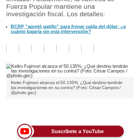
Fuerza Popular mantiene una
Tu Dinero
investigación fiscal. Los detalles:
Finanzas Personales
BCRP “apretó gatillo” para frenar caída del dólar: ¿a
cuánto bajaría sin esta intervención?
Inmobiliarias
Plus G
Opinión
Editorial
Keiko Fujimori alcanza el 50.135%: ¿Qué destino tendrán
Pregunta de hoy
las investigaciones en su contra? (Foto: César Campos /
@photo.gec)
Blogs
Tendencias
Únete a nuestro canal
Lujo
Suscríbete a YouTube
Viajes