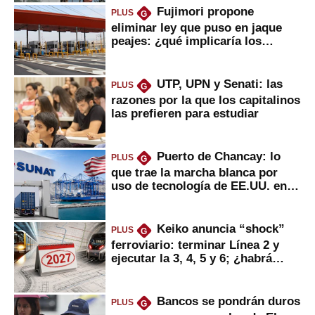
Fujimori propone
PLUS
G
eliminar ley que puso en jaque
peajes: ¿qué implicaría los
usuarios?
UTP, UPN y Senati: las
PLUS
G
razones por la que los capitalinos
las prefieren para estudiar
Puerto de Chancay: lo
PLUS
G
que trae la marcha blanca por
uso de tecnología de EE.UU. en
mercancías
Keiko anuncia “shock”
PLUS
G
ferroviario: terminar Línea 2 y
ejecutar la 3, 4, 5 y 6; ¿habrá
avances?
Bancos se pondrán duros
PLUS
G