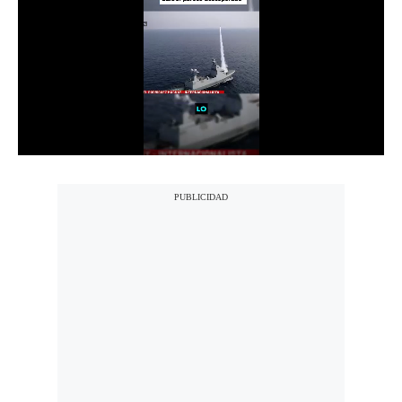
Notas Contratadas
Podcast
Gestión TV
Videos
Fotogalerías
gestion.pe
¿quiénes
Somos?
Términos
Y
Condiciones
Política
De
Privacidad