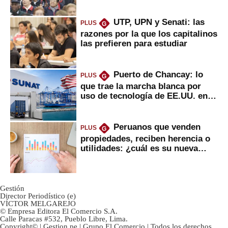
2022
UTP, UPN y Senati: las
PLUS
G
razones por la que los capitalinos
las prefieren para estudiar
Puerto de Chancay: lo
PLUS
G
que trae la marcha blanca por
uso de tecnología de EE.UU. en
mercancías
Peruanos que venden
PLUS
G
propiedades, reciben herencia o
utilidades: ¿cuál es su nueva
inversión clave?
Gestión
Director Periodístico (e)
VÍCTOR MELGAREJO
© Empresa Editora El Comercio S.A.
Calle Paracas #532, Pueblo Libre, Lima.
Copyright© | Gestion.pe | Grupo El Comercio | Todos los derechos