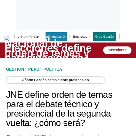
Últimas Noticias
Empresas G
Empresas
G de Gestión
Finanzas
Lo último
Peru Quiosco
SUSCRÍBETE
Portada
GESTION
>
PERU
>
POLITICA
Empresas
Añadir
Gestión
como fuente preferida en
Management & Empleo
JNE define orden de temas
Economía
para el debate técnico y
presidencial de la segunda
Mercados
vuelta: ¿cómo será?
Perú
Política