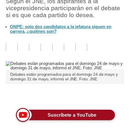
Según el JNE, los aspirantes a la
vicepresidencia participarán en el debate
Tu Dinero
si es que cada partido lo desea.
Finanzas Personales
ONPE: solo dos candidatos a la jefatura siguen en
carrera, ¿quiénes son?
Inmobiliarias
Plus G
Opinión
Editorial
Debates están programados para el domingo 24 de mayo y
domingo 31 de mayo, informó el JNE. Foto: JNE
Pregunta de hoy
Blogs
Únete a nuestro canal
Tendencias
Suscríbete a YouTube
Lujo
Viajes