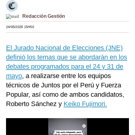
Moda
Redacción Gestión
Estilos
24/05/2026 15H50
Mundo
EEUU
El Jurado Nacional de Elecciones (JNE)
definió los temas que se abordarán en los
México
debates programados para el 24 y 31 de
España
mayo
, a realizarse entre los equipos
Internacional
técnicos de Juntos por el Perú y Fuerza
Popular, así como de ambos candidatos,
Tecnología
Roberto Sánchez y
Keiko Fujimori.
Club del Suscriptor
Mix
G de Gestión