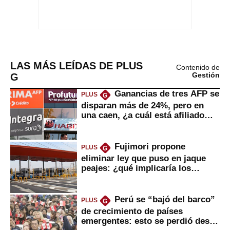
LAS MÁS LEÍDAS DE PLUS
Contenido de
G
Gestión
Ganancias de tres AFP se
PLUS
G
disparan más de 24%, pero en
una caen, ¿a cuál está afiliado
usted?
Fujimori propone
PLUS
G
eliminar ley que puso en jaque
peajes: ¿qué implicaría los
usuarios?
Perú se “bajó del barco”
PLUS
G
de crecimiento de países
emergentes: esto se perdió desde