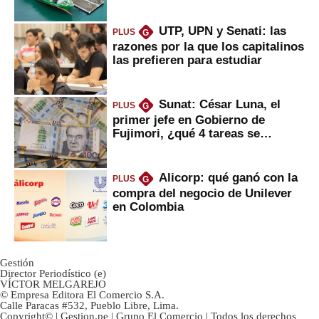
Fujimori
UTP, UPN y Senati: las
PLUS
G
razones por la que los capitalinos
las prefieren para estudiar
Sunat: César Luna, el
PLUS
G
primer jefe en Gobierno de
Fujimori, ¿qué 4 tareas se
marcan urgentes?
Alicorp: qué ganó con la
PLUS
G
compra del negocio de Unilever
en Colombia
Gestión
Director Periodístico (e)
VÍCTOR MELGAREJO
© Empresa Editora El Comercio S.A.
Calle Paracas #532, Pueblo Libre, Lima.
Copyright© | Gestion.pe | Grupo El Comercio | Todos los derechos