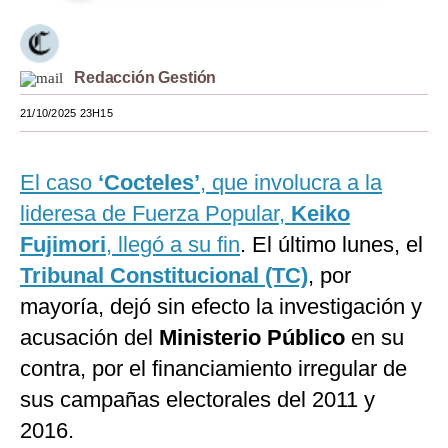
Moda
Estilos
Redacción Gestión
Mundo
21/10/2025 23H15
EEUU
El caso
‘Cocteles’
, que involucra a la
México
lideresa de Fuerza Popular,
Keiko
España
Fujimori
, llegó a su fin
. El último lunes, el
Internacional
Tribunal Constitucional (TC)
, por
mayoría, dejó sin efecto la investigación y
Tecnología
acusación del
Ministerio Público
en su
Club del Suscriptor
contra, por el financiamiento irregular de
Mix
sus campañas electorales del 2011 y
2016.
G de Gestión