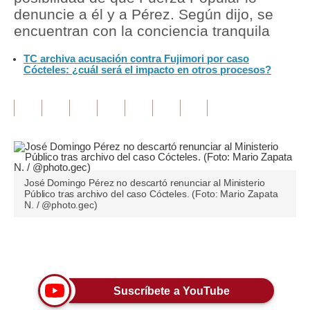
denuncie a él y a Pérez. Según dijo, se
Tu Dinero
encuentran con la conciencia tranquila
Finanzas Personales
TC archiva acusación contra Fujimori por caso
Cócteles: ¿cuál será el impacto en otros procesos?
Inmobiliarias
Plus G
Opinión
Editorial
José Domingo Pérez no descartó renunciar al Ministerio
Pregunta de hoy
Público tras archivo del caso Cócteles. (Foto: Mario Zapata
N. / @photo.gec)
Blogs
Tendencias
Únete a nuestro canal
Lujo
Suscríbete a YouTube
Viajes