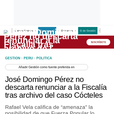
Últimas Noticias
Empresas G
Empresas
G de Gestión
Finanzas
Lo último
Peru Quiosco
SUSCRÍBETE
Portada
GESTION
>
PERU
>
POLITICA
Empresas
Añadir
Gestión
como fuente preferida en
Management & Empleo
José Domingo Pérez no
Economía
descarta renunciar a la Fiscalía
tras archivo del caso Cócteles
Mercados
Perú
Rafael Vela califica de “amenaza” la
posibilidad de que Fuerza Popular lo
Política