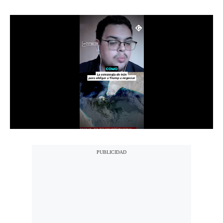
Notas Contratadas
Podcast
Gestión TV
Videos
Fotogalerías
gestion.pe
¿quiénes
Somos?
Términos
Y
Condiciones
Política
De
Privacidad