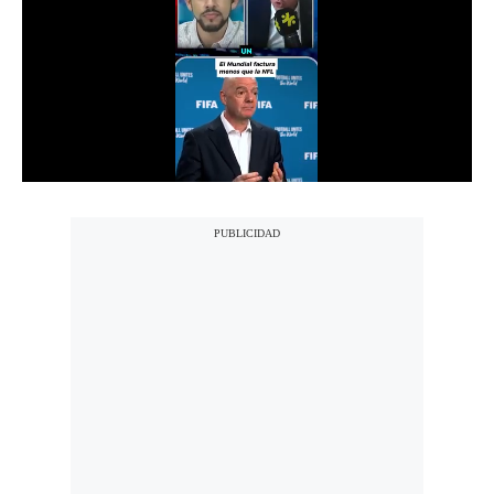
Notas Contratadas
Podcast
Gestión TV
Videos
Fotogalerías
gestion.pe
¿quiénes
Somos?
Términos
Y
Condiciones
Política
De
Privacidad