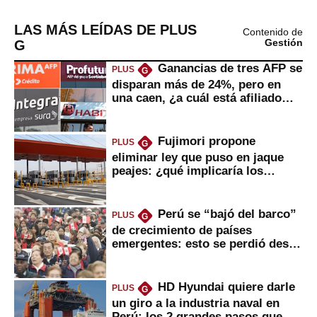
LAS MÁS LEÍDAS DE PLUS
Contenido de
G
Gestión
Ganancias de tres AFP se
PLUS
G
disparan más de 24%, pero en
una caen, ¿a cuál está afiliado
usted?
Fujimori propone
PLUS
G
eliminar ley que puso en jaque
peajes: ¿qué implicaría los
usuarios?
Perú se “bajó del barco”
PLUS
G
de crecimiento de países
emergentes: esto se perdió desde
2022
HD Hyundai quiere darle
PLUS
G
un giro a la industria naval en
Perú: los 2 grandes pasos que
daría