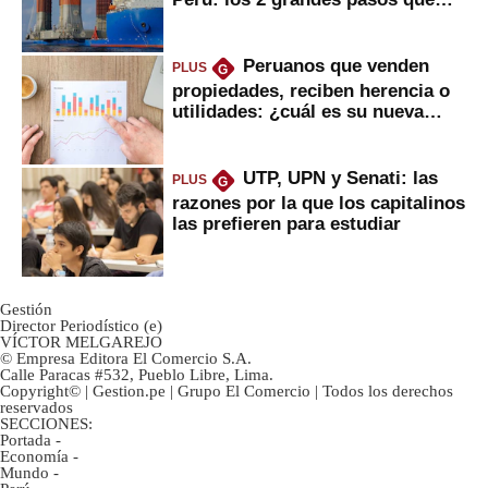
Peruanos que venden
PLUS
G
propiedades, reciben herencia o
utilidades: ¿cuál es su nueva
inversión clave?
UTP, UPN y Senati: las
PLUS
G
razones por la que los capitalinos
las prefieren para estudiar
Gestión
Director Periodístico (e)
VÍCTOR MELGAREJO
© Empresa Editora El Comercio S.A.
Calle Paracas #532, Pueblo Libre, Lima.
Copyright© | Gestion.pe | Grupo El Comercio | Todos los derechos
reservados
SECCIONES:
Portada
-
Economía
-
Mundo
-
Perú
-
Tu Dinero
-