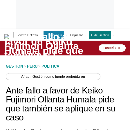
Últimas Noticias
Empresas G
Empresas
G de Gestión
Finanzas
Lo último
Peru Quiosco
SUSCRÍBETE
Portada
GESTION
>
PERU
>
POLITICA
Empresas
Añadir
Gestión
como fuente preferida en
Management & Empleo
Ante fallo a favor de Keiko
Economía
Fujimori Ollanta Humala pide
que también se aplique en su
Mercados
caso
Perú
Política