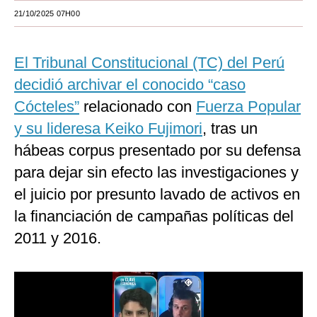
21/10/2025 07H00
Moda
Estilos
El Tribunal Constitucional (TC) del Perú
Mundo
decidió archivar el conocido “caso
Cócteles”
relacionado con
Fuerza Popular
EEUU
y su lideresa Keiko Fujimori
, tras un
México
hábeas corpus presentado por su defensa
España
para dejar sin efecto las investigaciones y
Internacional
el juicio por presunto lavado de activos en
la financiación de campañas políticas del
Tecnología
2011 y 2016.
Club del Suscriptor
Mix
G de Gestión