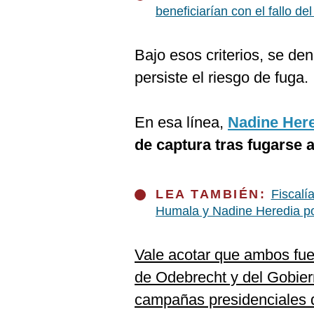
De
beneficiarían con el fallo d
Cookies
Preguntas
Frecuentes
Bajo esos criterios, se de
persiste el riesgo de fuga.
En esa línea,
Nadine Here
de captura tras fugarse 
LEA TAMBIÉN:
Fiscalí
Humala y Nadine Heredia p
Vale acotar que ambos fuer
de Odebrecht y del Gobier
campañas presidenciales d