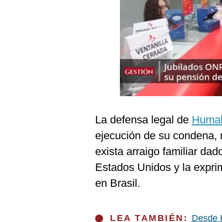
Podcast
Gestión TV
Videos
Fotogalerías
gestion.pe
La defensa legal de
Humal
¿quiénes
ejecución de su condena, 
Somos?
exista arraigo familiar da
Términos
Y
Estados Unidos y la expri
Condiciones
en Brasil.
Política
De
Privacidad
Politica
LEA TAMBIÉN:
Desde H