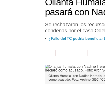
Ollanta Humala
Finanzas Personales
pasará con Na
Inmobiliarias
Se rechazaron los recurso
Plus G
condenas por el caso Ode
Opinión
¿Fallo del TC podría beneficiar
Editorial
Pregunta de hoy
Blogs
Tendencias
Ollanta Humala, con Nadine Heredia, a 
como acusado. Foto: Archivo GEC / C
Lujo
Viajes
Únete a nuestro canal
Moda