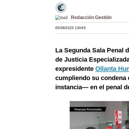
Estilos
Mundo
Redacción Gestión
05/09/2025 13H45
EEUU
México
La Segunda Sala Penal d
España
de Justicia Especializad
Internacional
expresidente
Ollanta Hu
Tecnología
cumpliendo su condena d
instancia— en el penal d
Club del Suscriptor
Mix
G de Gestión
Notas Contratadas