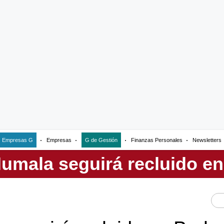
Empresas G
Empresas
G de Gestión
Finanzas Personales
Newsletters