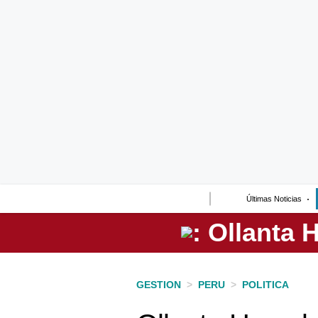
Lo último
Peru Quiosco
Portada
Empresas
Management & Empleo
Economía
Últimas Noticias
Mercados
Perú
Política
GESTION
>
PERU
>
POLITICA
Tu Dinero