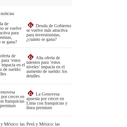
 noticias
G
Deuda de Gobierno
se vuelve más atractiva
para inversionistas,
¿cuánto se gana?
G
Alta oferta de
talentos para ‘estos
niveles’ impacta en el
aumento de sueldo: los
detalles
G
La Genovesa
apuesta por crecer en
Lima con franquicias y
línea premium
Perú y México: las