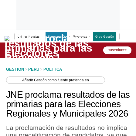
Últimas Noticias
Empresas G
Empresas
G de Gestión
Finanzas
Lo último
Peru Quiosco
SUSCRÍBETE
Portada
GESTION
>
PERU
>
POLITICA
Empresas
Añadir
Gestión
como fuente preferida en
Management & Empleo
JNE proclama resultados de las
Economía
primarias para las Elecciones
Regionales y Municipales 2026
Mercados
Perú
La proclamación de resultados no implica
una precalificación de candidatos, ya que
Política