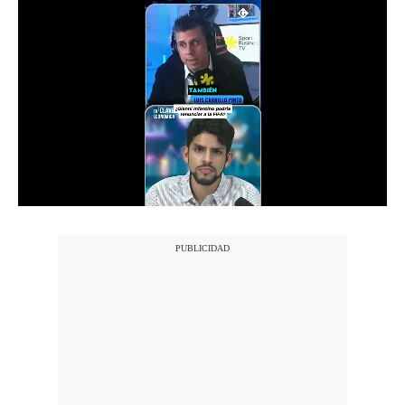
Notas Contratadas
Podcast
Gestión TV
Videos
Fotogalerías
gestion.pe
¿quiénes
Somos?
Términos
Y
Condiciones
Política
De
Privacidad