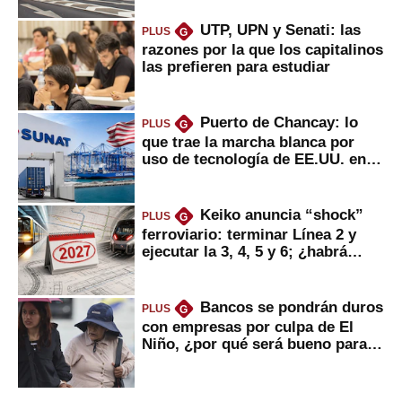
UTP, UPN y Senati: las
PLUS
G
razones por la que los capitalinos
las prefieren para estudiar
Puerto de Chancay: lo
PLUS
G
que trae la marcha blanca por
uso de tecnología de EE.UU. en
mercancías
Keiko anuncia “shock”
PLUS
G
ferroviario: terminar Línea 2 y
ejecutar la 3, 4, 5 y 6; ¿habrá
avances?
Bancos se pondrán duros
PLUS
G
con empresas por culpa de El
Niño, ¿por qué será bueno para
ahorristas?