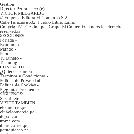
Gestión
Director Periodístico (e)
VÍCTOR MELGAREJO
© Empresa Editora El Comercio S.A.
Calle Paracas #532, Pueblo Libre, Lima.
Copyright© | Gestion.pe | Grupo El Comercio | Todos los derechos
reservados
SECCIONES:
Portada
-
Economía
-
Mundo
-
Perú
-
Tu Dinero
-
Tecnología
CONTACTO:
¿Quiénes somos?
-
Términos y Condiciones
-
Política de Privacidad
-
Politica de Cookies
-
Preguntas Frecuentes
SÍGUENOS:
Suscríbete
VISITE TAMBIÉN:
elcomercio.pe
-
clubelcomercio.pe
-
depor.com
-
trome.com
-
diariocorreo.pe
-
peruquiosco.pe
-