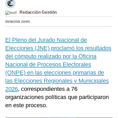
Moda
Redacción Gestión
Estilos
03/06/2026 21H45
Mundo
El Pleno del Jurado Nacional de
EEUU
Elecciones (JNE) proclamó los resultados
México
del cómputo realizado por la Oficina
España
Nacional de Procesos Electorales
Internacional
(ONPE) en las elecciones primarias de
las Elecciones Regionales y Municipales
Tecnología
2026
, correspondientes a 76
Club del Suscriptor
organizaciones políticas que participaron
Mix
en este proceso.
G de Gestión