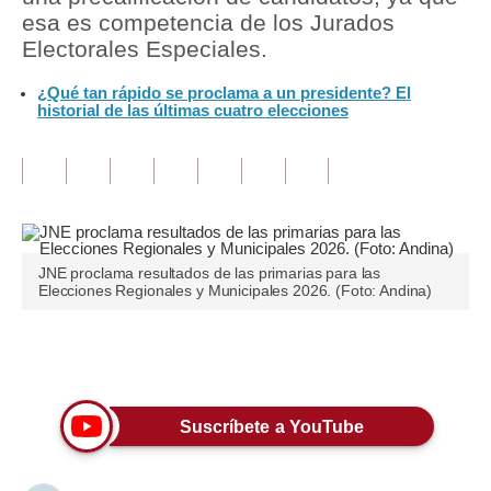
esa es competencia de los Jurados
Tu Dinero
Electorales Especiales.
Finanzas Personales
¿Qué tan rápido se proclama a un presidente? El
historial de las últimas cuatro elecciones
Inmobiliarias
Plus G
Opinión
Editorial
JNE proclama resultados de las primarias para las
Elecciones Regionales y Municipales 2026. (Foto: Andina)
Pregunta de hoy
Blogs
Únete a nuestro canal
Tendencias
Suscríbete a YouTube
Lujo
Viajes