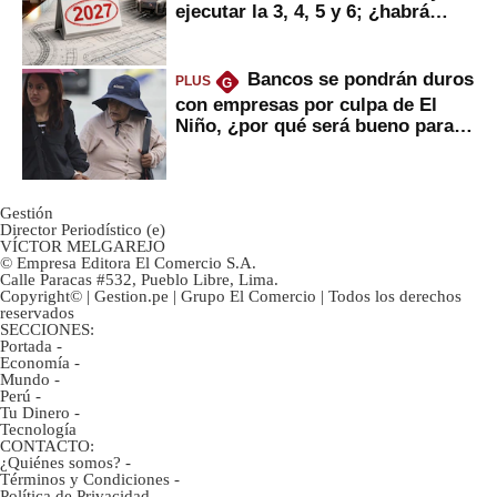
ejecutar la 3, 4, 5 y 6; ¿habrá
avances?
Bancos se pondrán duros
PLUS
G
con empresas por culpa de El
Niño, ¿por qué será bueno para
ahorristas?
Gestión
Director Periodístico (e)
VÍCTOR MELGAREJO
© Empresa Editora El Comercio S.A.
Calle Paracas #532, Pueblo Libre, Lima.
Copyright© | Gestion.pe | Grupo El Comercio | Todos los derechos
reservados
SECCIONES:
Portada
-
Economía
-
Mundo
-
Perú
-
Tu Dinero
-
Tecnología
CONTACTO:
¿Quiénes somos?
-
Términos y Condiciones
-
Política de Privacidad
-