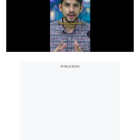
Notas Contratadas
Podcast
Gestión TV
Videos
Fotogalerías
gestion.pe
¿quiénes
Somos?
Términos
Y
Condiciones
Política
De
Privacidad