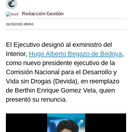
Moda
Redacción Gestión
Estilos
26/03/2026 08H50
Mundo
El Ejecutivo designó al exministro del
EEUU
Interior,
Hugo Alberto Begazo de Bedoya
,
México
como nuevo presidente ejecutivo de la
España
Comisión Nacional para el Desarrollo y
Internacional
Vida sin Drogas (Devida), en reemplazo
de Berthin Enrique Gomez Vela, quien
Tecnología
presentó su renuncia.
Club del Suscriptor
Mix
G de Gestión