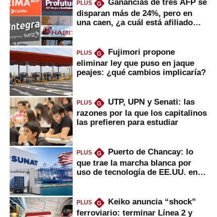
Ganancias de tres AFP se
PLUS
G
disparan más de 24%, pero en
una caen, ¿a cuál está afiliado
usted?
Fujimori propone
PLUS
G
eliminar ley que puso en jaque
peajes: ¿qué cambios implicaría?
UTP, UPN y Senati: las
PLUS
G
razones por la que los capitalinos
las prefieren para estudiar
Puerto de Chancay: lo
PLUS
G
que trae la marcha blanca por
uso de tecnología de EE.UU. en
mercancías
Keiko anuncia “shock”
PLUS
G
ferroviario: terminar Línea 2 y