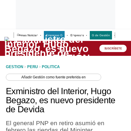
Últimas Noticias
Empresas G
Empresas
G de Gestión
Finanzas
Lo último
Peru Quiosco
SUSCRÍBETE
Portada
GESTION
>
PERU
>
POLITICA
Empresas
Añadir
Gestión
como fuente preferida en
Management & Empleo
Exministro del Interior, Hugo
Economía
Begazo, es nuevo presidente
de Devida
Mercados
Perú
El general PNP en retiro asumió en
febrero las riendas del Mininter,
Política