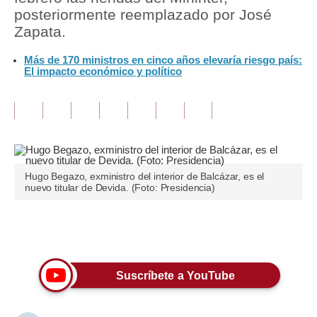
posteriormente reemplazado por José
Tu Dinero
Zapata.
Finanzas Personales
Más de 170 ministros en cinco años elevaría riesgo país:
El impacto económico y político
Inmobiliarias
Plus G
Opinión
Editorial
Hugo Begazo, exministro del interior de Balcázar, es el
nuevo titular de Devida. (Foto: Presidencia)
Pregunta de hoy
Blogs
Únete a nuestro canal
Tendencias
Suscríbete a YouTube
Lujo
Viajes