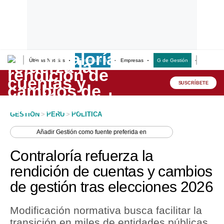
Últimas Noticias
Empresas G
Empresas
G de Gestión
Finanzas
Lo último
Peru Quiosco
SUSCRÍBETE
Portada
GESTION
>
PERU
>
POLITICA
Empresas
Añadir
Gestión
como fuente preferida en
Management & Empleo
Contraloría refuerza la
Economía
rendición de cuentas y cambios
de gestión tras elecciones 2026
Mercados
Perú
Modificación normativa busca facilitar la
transición en miles de entidades públicas.
Política