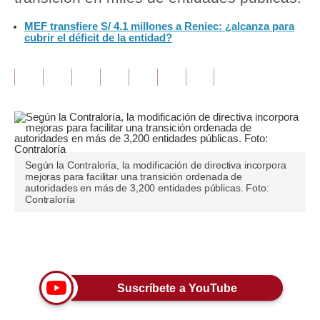
MEF transfiere S/ 4.1 millones a Reniec: ¿alcanza para
Tu Dinero
cubrir el déficit de la entidad?
Finanzas Personales
Inmobiliarias
Plus G
Opinión
Según la Contraloría, la modificación de directiva incorpora
Editorial
mejoras para facilitar una transición ordenada de
autoridades en más de 3,200 entidades públicas. Foto:
Pregunta de hoy
Contraloría
Blogs
Únete a nuestro canal
Tendencias
Lujo
Suscríbete a YouTube
Viajes