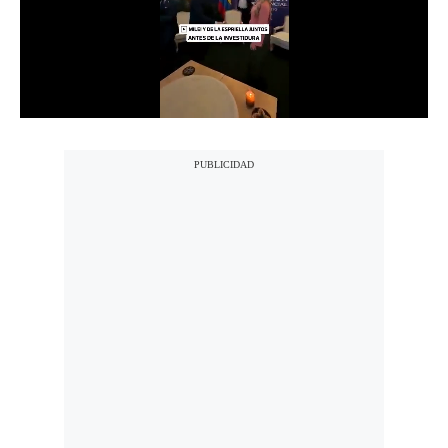
Notas Contratadas
Podcast
Gestión TV
Videos
Fotogalerías
gestion.pe
¿quiénes
Somos?
Términos
Y
Condiciones
Política
De
Privacidad