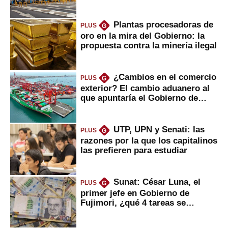
Plantas procesadoras de
PLUS
G
oro en la mira del Gobierno: la
propuesta contra la minería ilegal
¿Cambios en el comercio
PLUS
G
exterior? El cambio aduanero al
que apuntaría el Gobierno de
Fujimori
UTP, UPN y Senati: las
PLUS
G
razones por la que los capitalinos
las prefieren para estudiar
Sunat: César Luna, el
PLUS
G
primer jefe en Gobierno de
Fujimori, ¿qué 4 tareas se
marcan urgentes?