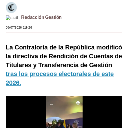
Moda
Redacción Gestión
Estilos
08/07/2026 11H26
Mundo
EEUU
La Contraloría de la República modificó
México
la directiva de Rendición de Cuentas de
Titulares y Transferencia de Gestión
España
tras los procesos electorales de este
Internacional
2026.
Tecnología
Club del Suscriptor
Mix
G de Gestión