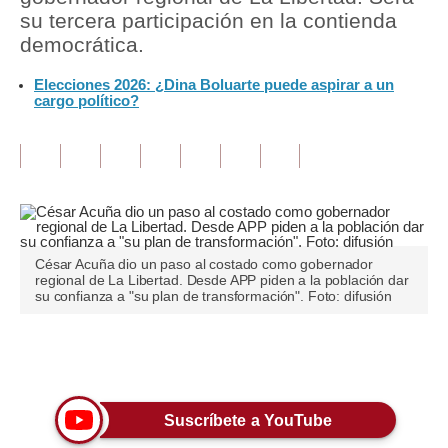
su tercera participación en la contienda
Tu Dinero
democrática.
Finanzas Personales
Elecciones 2026: ¿Dina Boluarte puede aspirar a un
cargo político?
Inmobiliarias
Plus G
Opinión
Editorial
César Acuña dio un paso al costado como gobernador
Pregunta de hoy
regional de La Libertad. Desde APP piden a la población dar
su confianza a "su plan de transformación". Foto: difusión
Blogs
Tendencias
Únete a nuestro canal
Lujo
Suscríbete a YouTube
Viajes