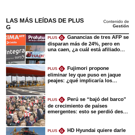
LAS MÁS LEÍDAS DE PLUS
Contenido de
G
Gestión
Ganancias de tres AFP se
PLUS
G
disparan más de 24%, pero en
una caen, ¿a cuál está afiliado
usted?
Fujimori propone
PLUS
G
eliminar ley que puso en jaque
peajes: ¿qué implicaría los
usuarios?
Perú se “bajó del barco”
PLUS
G
de crecimiento de países
emergentes: esto se perdió desde
2022
HD Hyundai quiere darle
PLUS
G