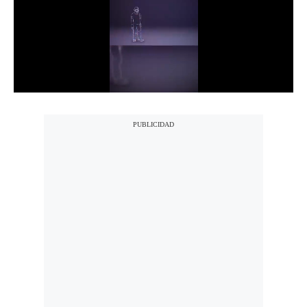
Notas Contratadas
Podcast
Gestión TV
Videos
Fotogalerías
gestion.pe
¿quiénes
Somos?
Términos
Y
Condiciones
Política
De
Privacidad