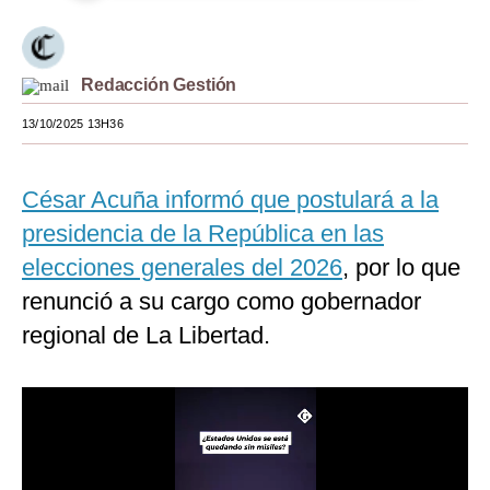
Moda
Estilos
Redacción Gestión
Mundo
13/10/2025 13H36
EEUU
César Acuña informó que postulará a la
México
presidencia de la República en las
España
elecciones generales del 2026
, por lo que
Internacional
renunció a su cargo como gobernador
regional de La Libertad.
Tecnología
Club del Suscriptor
Mix
G de Gestión