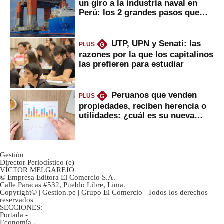
un giro a la industria naval en
Perú: los 2 grandes pasos que
daría
UTP, UPN y Senati: las
PLUS
G
razones por la que los capitalinos
las prefieren para estudiar
Peruanos que venden
PLUS
G
propiedades, reciben herencia o
utilidades: ¿cuál es su nueva
inversión clave?
Gestión
Director Periodístico (e)
VÍCTOR MELGAREJO
© Empresa Editora El Comercio S.A.
Calle Paracas #532, Pueblo Libre, Lima.
Copyright© | Gestion.pe | Grupo El Comercio | Todos los derechos
reservados
SECCIONES:
Portada
-
Economía
-