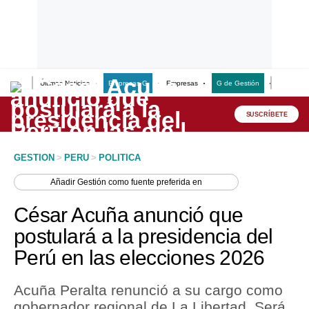
Últimas Noticias
Empresas G
Empresas
G de Gestión
Finanzas
Lo último
Peru Quiosco
SUSCRÍBETE
Portada
GESTION
>
PERU
>
POLITICA
Empresas
Añadir
Gestión
como fuente preferida en
Management & Empleo
César Acuña anunció que
Economía
postulará a la presidencia del
Perú en las elecciones 2026
Mercados
Perú
Acuña Peralta renunció a su cargo como
gobernador regional de La Libertad. Será
Política