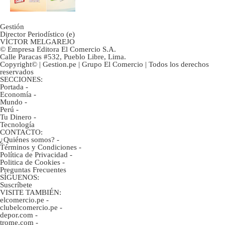
Gestión
Director Periodístico (e)
VÍCTOR MELGAREJO
© Empresa Editora El Comercio S.A.
Calle Paracas #532, Pueblo Libre, Lima.
Copyright© | Gestion.pe | Grupo El Comercio | Todos los derechos
reservados
SECCIONES:
Portada
-
Economía
-
Mundo
-
Perú
-
Tu Dinero
-
Tecnología
CONTACTO:
¿Quiénes somos?
-
Términos y Condiciones
-
Política de Privacidad
-
Politica de Cookies
-
Preguntas Frecuentes
SÍGUENOS:
Suscríbete
VISITE TAMBIÉN:
elcomercio.pe
-
clubelcomercio.pe
-
depor.com
-
trome.com
-