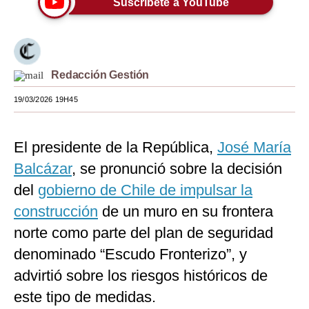
Suscríbete a YouTube
Moda
Estilos
Redacción Gestión
Mundo
19/03/2026 19H45
EEUU
México
El presidente de la República,
José María
España
Balcázar
, se pronunció sobre la decisión
Internacional
del
gobierno de Chile de impulsar la
construcción
de un muro en su frontera
Tecnología
norte como parte del plan de seguridad
Club del Suscriptor
denominado “Escudo Fronterizo”, y
Mix
advirtió sobre los riesgos históricos de
este tipo de medidas.
G de Gestión