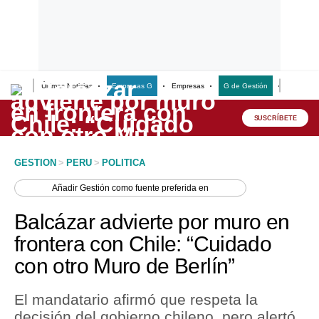
Últimas Noticias
Empresas G
Empresas
G de Gestión
Finanzas
Lo último
Peru Quiosco
SUSCRÍBETE
Portada
GESTION
>
PERU
>
POLITICA
Empresas
Añadir
Gestión
como fuente preferida en
Management & Empleo
Balcázar advierte por muro en
Economía
frontera con Chile: “Cuidado
con otro Muro de Berlín”
Mercados
Perú
El mandatario afirmó que respeta la
decisión del gobierno chileno, pero alertó
Política