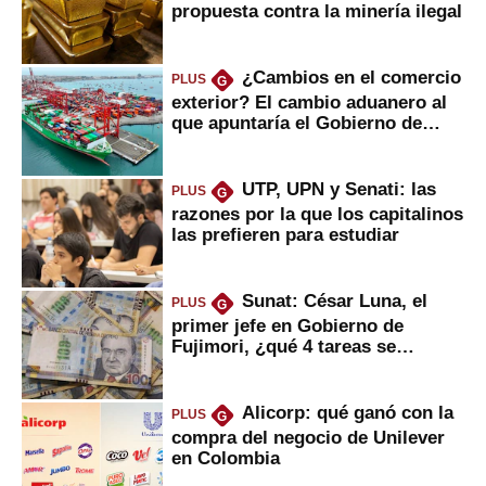
propuesta contra la minería ilegal
¿Cambios en el comercio
PLUS
G
exterior? El cambio aduanero al
que apuntaría el Gobierno de
Fujimori
UTP, UPN y Senati: las
PLUS
G
razones por la que los capitalinos
las prefieren para estudiar
Sunat: César Luna, el
PLUS
G
primer jefe en Gobierno de
Fujimori, ¿qué 4 tareas se
marcan urgentes?
Alicorp: qué ganó con la
PLUS
G
compra del negocio de Unilever
en Colombia