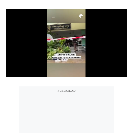
Notas Contratadas
Podcast
Gestión TV
Videos
Fotogalerías
gestion.pe
¿quiénes
Somos?
Términos
Y
Condiciones
Política
De
Privacidad