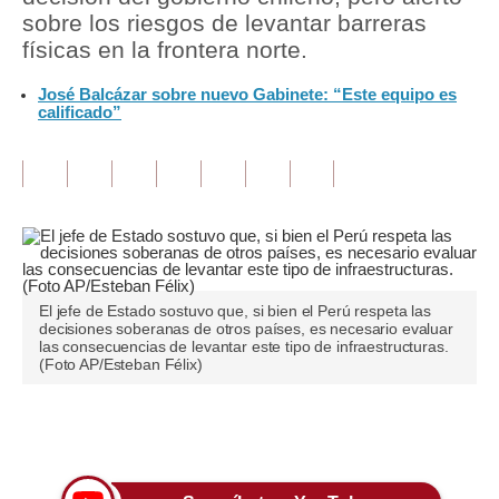
sobre los riesgos de levantar barreras
Tu Dinero
físicas en la frontera norte.
Finanzas Personales
José Balcázar sobre nuevo Gabinete: “Este equipo es
calificado”
Inmobiliarias
Plus G
Opinión
Editorial
Pregunta de hoy
El jefe de Estado sostuvo que, si bien el Perú respeta las
decisiones soberanas de otros países, es necesario evaluar
las consecuencias de levantar este tipo de infraestructuras.
Blogs
(Foto AP/Esteban Félix)
Tendencias
Únete a nuestro canal
Lujo
Viajes