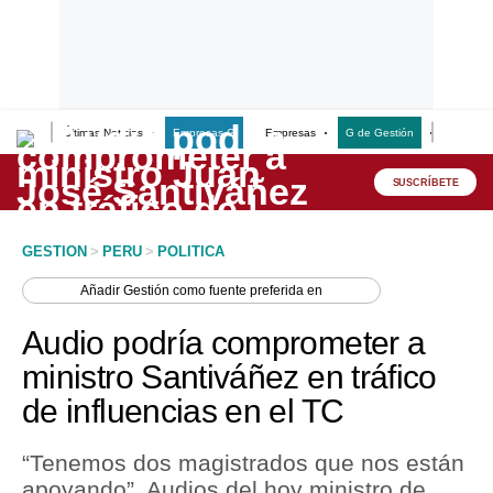
Últimas Noticias
Empresas G
Empresas
G de Gestión
Finanzas
Lo último
Peru Quiosco
SUSCRÍBETE
Portada
GESTION
>
PERU
>
POLITICA
Empresas
Añadir
Gestión
como fuente preferida en
Management & Empleo
Audio podría comprometer a
Economía
ministro Santiváñez en tráfico
de influencias en el TC
Mercados
Perú
“Tenemos dos magistrados que nos están
apoyando”. Audios del hoy ministro de
Política