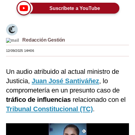
Suscríbete a YouTube
Moda
Estilos
Mundo
Redacción Gestión
EEUU
12/09/2025 14H06
México
España
Un audio atribuido al actual ministro de
Justicia,
Juan José Santiváñez
, lo
Internacional
comprometería en un presunto caso de
Tecnología
tráfico de influencias
relacionado con el
Club del Suscriptor
Tribunal Constitucional (TC)
.
Mix
G de Gestión