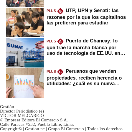
UTP, UPN y Senati: las
PLUS
G
razones por la que los capitalinos
las prefieren para estudiar
Puerto de Chancay: lo
PLUS
G
que trae la marcha blanca por
uso de tecnología de EE.UU. en
mercancías
Peruanos que venden
PLUS
G
propiedades, reciben herencia o
utilidades: ¿cuál es su nueva
inversión clave?
Gestión
Director Periodístico (e)
VÍCTOR MELGAREJO
© Empresa Editora El Comercio S.A.
Calle Paracas #532, Pueblo Libre, Lima.
Copyright© | Gestion.pe | Grupo El Comercio | Todos los derechos