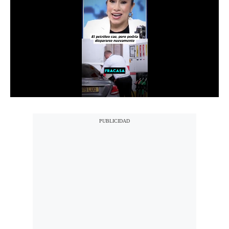
Notas Contratadas
Podcast
Gestión TV
Videos
Fotogalerías
gestion.pe
¿quiénes
Somos?
Términos
Y
Condiciones
Política
De
Privacidad