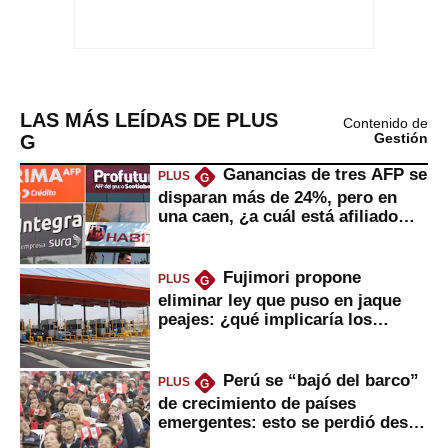
LAS MÁS LEÍDAS DE PLUS
Contenido de
G
Gestión
Ganancias de tres AFP se
PLUS
G
disparan más de 24%, pero en
una caen, ¿a cuál está afiliado
usted?
Fujimori propone
PLUS
G
eliminar ley que puso en jaque
peajes: ¿qué implicaría los
usuarios?
Perú se “bajó del barco”
PLUS
G
de crecimiento de países
emergentes: esto se perdió desde
2022