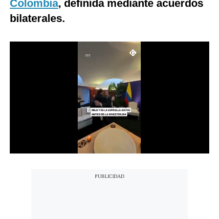
Colombia
, definida mediante acuerdos
Notas Contratadas
bilaterales.
Podcast
Gestión TV
Videos
Fotogalerías
gestion.pe
¿quiénes
Somos?
Términos
Y
Condiciones
Política
De
Privacidad