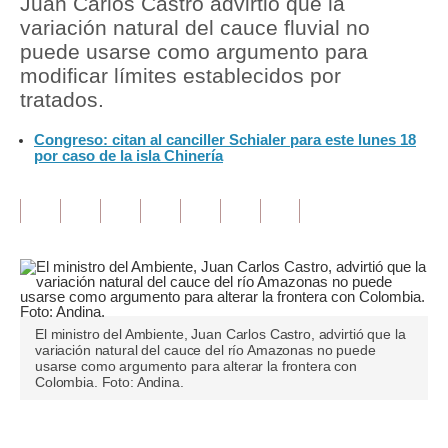
Juan Carlos Castro advirtió que la
variación natural del cauce fluvial no
Tu Dinero
puede usarse como argumento para
modificar límites establecidos por
Finanzas Personales
tratados.
Inmobiliarias
Congreso: citan al canciller Schialer para este lunes 18
por caso de la isla Chinería
Plus G
Opinión
Editorial
Pregunta de hoy
Blogs
El ministro del Ambiente, Juan Carlos Castro, advirtió que la
variación natural del cauce del río Amazonas no puede
Tendencias
usarse como argumento para alterar la frontera con
Colombia. Foto: Andina.
Lujo
Viajes
Únete a nuestro canal