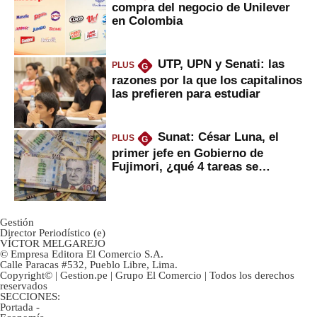
compra del negocio de Unilever
en Colombia
UTP, UPN y Senati: las
PLUS
G
razones por la que los capitalinos
las prefieren para estudiar
Sunat: César Luna, el
PLUS
G
primer jefe en Gobierno de
Fujimori, ¿qué 4 tareas se
marcan urgentes?
Gestión
Director Periodístico (e)
VÍCTOR MELGAREJO
© Empresa Editora El Comercio S.A.
Calle Paracas #532, Pueblo Libre, Lima.
Copyright© | Gestion.pe | Grupo El Comercio | Todos los derechos
reservados
SECCIONES:
Portada
-