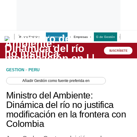
Últimas Noticias
Empresas G
Empresas
G de Gestión
Finanzas
Lo último
Peru Quiosco
SUSCRÍBETE
Portada
GESTION
>
PERU
Empresas
Añadir
Gestión
como fuente preferida en
Management & Empleo
Ministro del Ambiente:
Economía
Dinámica del río no justifica
modificación en la frontera con
Mercados
Colombia
Perú
Política