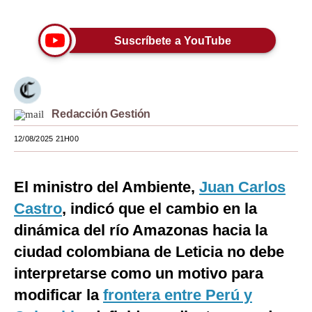
Moda
Suscríbete a YouTube
Estilos
Mundo
EEUU
Redacción Gestión
México
12/08/2025 21H00
España
El ministro del Ambiente,
Juan Carlos
Internacional
Castro
, indicó que el cambio en la
Tecnología
dinámica del río Amazonas hacia la
Club del Suscriptor
ciudad colombiana de Leticia no debe
interpretarse como un motivo para
Mix
modificar la
frontera entre Perú y
G de Gestión