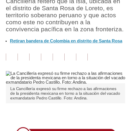
Cancillería reiteró que la isla, ubicada en
el distrito de Santa Rosa de Loreto, es
Tu Dinero
territorio soberano peruano y que actos
como este no contribuyen a la
Finanzas Personales
convivencia pacífica en la zona fronteriza.
Inmobiliarias
Retiran bandera de Colombia en distrito de Santa Rosa
Plus G
Opinión
Editorial
Pregunta de hoy
La Cancillería expresó su firme rechazo a las afirmaciones
Blogs
de la presidenta mexicana en torno a la situación del vacado
exmandatario Pedro Castillo. Foto: Andina.
Tendencias
Lujo
Únete a nuestro canal
Viajes