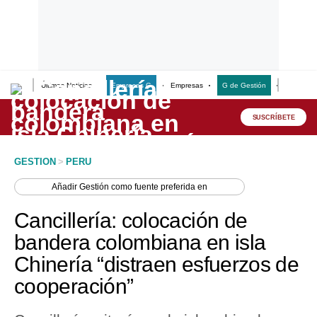
Últimas Noticias
Empresas G
Empresas
G de Gestión
Finanzas
Lo último
Peru Quiosco
SUSCRÍBETE
Portada
GESTION
>
PERU
Empresas
Añadir
Gestión
como fuente preferida en
Management & Empleo
Cancillería: colocación de
Economía
bandera colombiana en isla
Chinería “distraen esfuerzos de
Mercados
cooperación”
Perú
Política