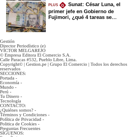
Sunat: César Luna, el
PLUS
G
primer jefe en Gobierno de
Fujimori, ¿qué 4 tareas se
marcan urgentes?
Gestión
Director Periodístico (e)
VÍCTOR MELGAREJO
© Empresa Editora El Comercio S.A.
Calle Paracas #532, Pueblo Libre, Lima.
Copyright© | Gestion.pe | Grupo El Comercio | Todos los derechos
reservados
SECCIONES:
Portada
-
Economía
-
Mundo
-
Perú
-
Tu Dinero
-
Tecnología
CONTACTO:
¿Quiénes somos?
-
Términos y Condiciones
-
Política de Privacidad
-
Politica de Cookies
-
Preguntas Frecuentes
SÍGUENOS: