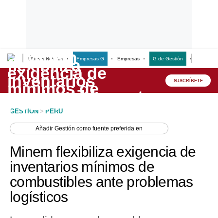
Últimas Noticias
Empresas G
Empresas
G de Gestión
Finanzas
Lo último
Peru Quiosco
SUSCRÍBETE
Portada
GESTION
>
PERU
Empresas
Añadir
Gestión
como fuente preferida en
Management & Empleo
Minem flexibiliza exigencia de
Economía
inventarios mínimos de
combustibles ante problemas
Mercados
logísticos
Perú
Política