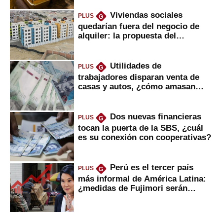
Viviendas sociales
PLUS
G
quedarían fuera del negocio de
alquiler: la propuesta del
gobierno
Utilidades de
PLUS
G
trabajadores disparan venta de
casas y autos, ¿cómo amasan
tanta liquidez?
Dos nuevas financieras
PLUS
G
tocan la puerta de la SBS, ¿cuál
es su conexión con cooperativas?
Perú es el tercer país
PLUS
G
más informal de América Latina:
¿medidas de Fujimori serán
eficaces?