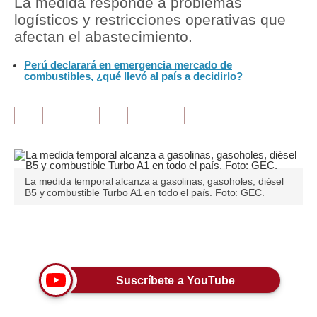
La medida responde a problemas
logísticos y restricciones operativas que
Tu Dinero
afectan el abastecimiento.
Finanzas Personales
Perú declarará en emergencia mercado de
combustibles, ¿qué llevó al país a decidirlo?
Inmobiliarias
Plus G
Opinión
Editorial
La medida temporal alcanza a gasolinas, gasoholes, diésel
B5 y combustible Turbo A1 en todo el país. Foto: GEC.
Pregunta de hoy
Blogs
Únete a nuestro canal
Tendencias
Suscríbete a YouTube
Lujo
Viajes