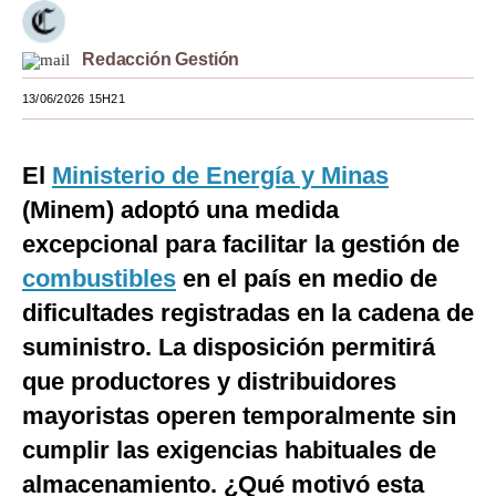
Moda
Redacción Gestión
Estilos
13/06/2026 15H21
Mundo
EEUU
El
Ministerio de Energía y Minas
(Minem) adoptó una medida
México
excepcional para facilitar la gestión de
España
combustibles
en el país en medio de
Internacional
dificultades registradas en la cadena de
suministro. La disposición permitirá
Tecnología
que productores y distribuidores
Club del Suscriptor
mayoristas operen temporalmente sin
Mix
cumplir las exigencias habituales de
G de Gestión
almacenamiento. ¿Qué motivó esta