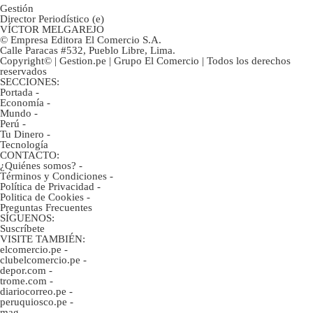
Gestión
Director Periodístico (e)
VÍCTOR MELGAREJO
© Empresa Editora El Comercio S.A.
Calle Paracas #532, Pueblo Libre, Lima.
Copyright© | Gestion.pe | Grupo El Comercio | Todos los derechos
reservados
SECCIONES:
Portada
-
Economía
-
Mundo
-
Perú
-
Tu Dinero
-
Tecnología
CONTACTO:
¿Quiénes somos?
-
Términos y Condiciones
-
Política de Privacidad
-
Politica de Cookies
-
Preguntas Frecuentes
SÍGUENOS:
Suscríbete
VISITE TAMBIÉN:
elcomercio.pe
-
clubelcomercio.pe
-
depor.com
-
trome.com
-
diariocorreo.pe
-
peruquiosco.pe
-
mag