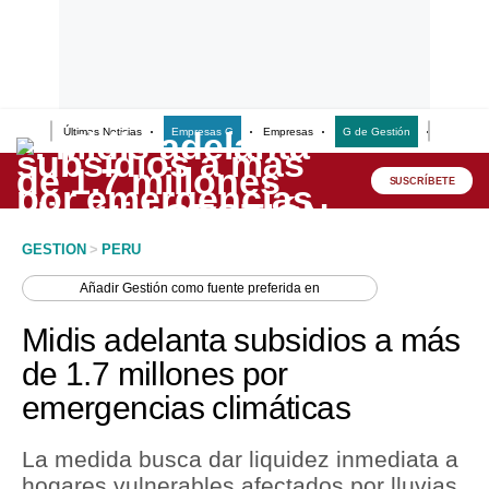
Últimas Noticias
Empresas G
Empresas
G de Gestión
Finanzas
Lo último
Peru Quiosco
SUSCRÍBETE
Portada
GESTION
>
PERU
Empresas
Añadir
Gestión
como fuente preferida en
Management & Empleo
Midis adelanta subsidios a más
Economía
de 1.7 millones por
emergencias climáticas
Mercados
Perú
La medida busca dar liquidez inmediata a
hogares vulnerables afectados por lluvias
Política