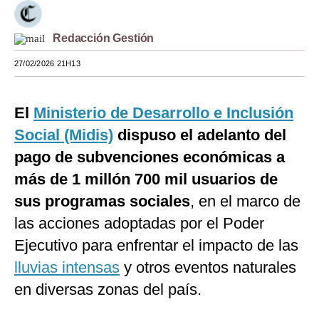
Moda
Redacción Gestión
Estilos
27/02/2026 21H13
Mundo
EEUU
El
Ministerio de Desarrollo e Inclusión
Social (Midis)
dispuso el adelanto del
México
pago de subvenciones económicas a
España
más de 1 millón 700 mil usuarios de
Internacional
sus programas sociales
, en el marco de
las acciones adoptadas por el Poder
Tecnología
Ejecutivo para enfrentar el impacto de las
Club del Suscriptor
lluvias intensas
y otros eventos naturales
Mix
en diversas zonas del país.
G de Gestión