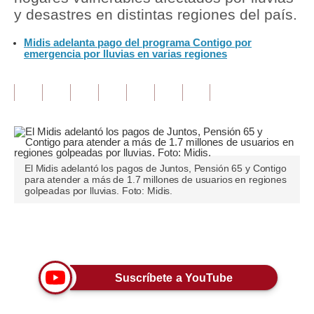
y desastres en distintas regiones del país.
Tu Dinero
Midis adelanta pago del programa Contigo por
emergencia por lluvias en varias regiones
Finanzas Personales
Inmobiliarias
Plus G
Opinión
Editorial
El Midis adelantó los pagos de Juntos, Pensión 65 y Contigo
para atender a más de 1.7 millones de usuarios en regiones
golpeadas por lluvias. Foto: Midis.
Pregunta de hoy
Blogs
Únete a nuestro canal
Tendencias
Suscríbete a YouTube
Lujo
Viajes