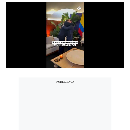
Notas Contratadas
Podcast
Gestión TV
Videos
Fotogalerías
gestion.pe
¿quiénes
Somos?
Términos
Y
Condiciones
Política
De
Privacidad