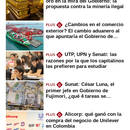
oro en la mira del Gobierno: la
propuesta contra la minería ilegal
¿Cambios en el comercio
PLUS
G
exterior? El cambio aduanero al
que apuntaría el Gobierno de
Fujimori
UTP, UPN y Senati: las
PLUS
G
razones por la que los capitalinos
las prefieren para estudiar
Sunat: César Luna, el
PLUS
G
primer jefe en Gobierno de
Fujimori, ¿qué 4 tareas se
marcan urgentes?
Alicorp: qué ganó con la
PLUS
G
compra del negocio de Unilever
en Colombia