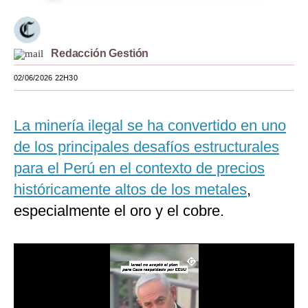
Moda
Estilos
Redacción Gestión
Mundo
02/06/2026 22H30
EEUU
La minería ilegal se ha convertido en uno
México
de los principales desafíos estructurales
España
para el Perú en el contexto de precios
Internacional
históricamente altos de los metales
,
especialmente el oro y el cobre.
Tecnología
Club del Suscriptor
Mix
G de Gestión