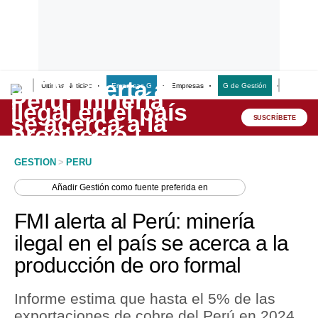
Últimas Noticias
Empresas G
Empresas
G de Gestión
Finanzas
Lo último
Peru Quiosco
SUSCRÍBETE
Portada
GESTION
>
PERU
Empresas
Añadir
Gestión
como fuente preferida en
Management & Empleo
FMI alerta al Perú: minería
Economía
ilegal en el país se acerca a la
producción de oro formal
Mercados
Perú
Informe estima que hasta el 5% de las
exportaciones de cobre del Perú en 2024
Política