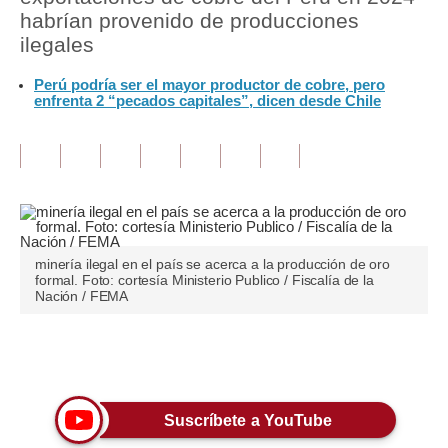
habrían provenido de producciones
Tu Dinero
ilegales
Finanzas Personales
Perú podría ser el mayor productor de cobre, pero
enfrenta 2 “pecados capitales”, dicen desde Chile
Inmobiliarias
Plus G
Opinión
Editorial
minería ilegal en el país se acerca a la producción de oro
Pregunta de hoy
formal. Foto: cortesía Ministerio Publico / Fiscalía de la
Nación / FEMA
Blogs
Tendencias
Únete a nuestro canal
Lujo
Suscríbete a YouTube
Viajes