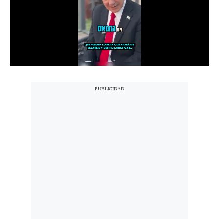
Notas Contratadas
Podcast
Gestión TV
Videos
Fotogalerías
gestion.pe
¿quiénes
Somos?
Términos
Y
Condiciones
Política
De
Privacidad