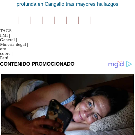
profunda en Cangallo tras mayores hallazgos
TAGS
FMI
|
General
|
Minería ilegal
|
oro
|
cobre
|
Perú