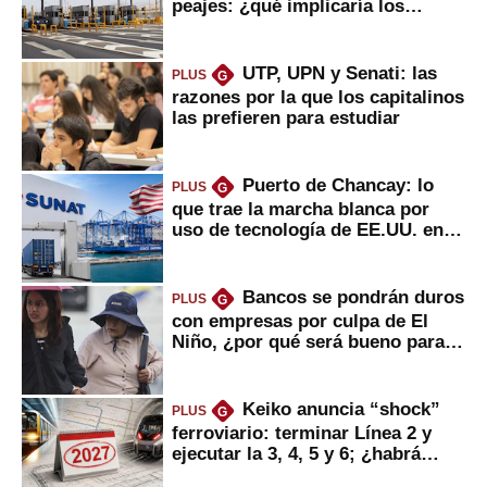
peajes: ¿qué implicaría los
usuarios?
UTP, UPN y Senati: las
PLUS
G
razones por la que los capitalinos
las prefieren para estudiar
Puerto de Chancay: lo
PLUS
G
que trae la marcha blanca por
uso de tecnología de EE.UU. en
mercancías
Bancos se pondrán duros
PLUS
G
con empresas por culpa de El
Niño, ¿por qué será bueno para
ahorristas?
Keiko anuncia “shock”
PLUS
G
ferroviario: terminar Línea 2 y
ejecutar la 3, 4, 5 y 6; ¿habrá
avances?