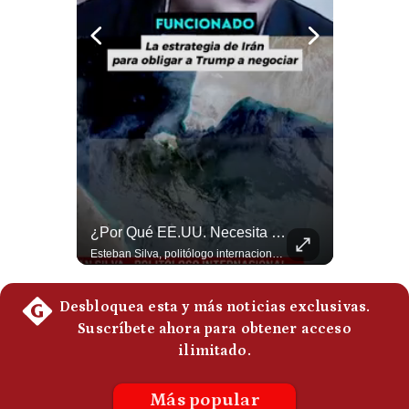
Politica
De
Cookies
Preguntas
Frecuentes
Sheinbaum Habla Sobre Betssy Chávez Y Las Relaciones Con Perú | Gestión Mundo
¿Por Qué EE.UU. Necesita Desesperadamente Al Golfo? | Gestión Mundo
Claudia Sheinbaum revela que Betssy Chávez, exfuncionaria de Perú, llegará a México como parte de los nuevos acuerdos diplomáticos para restablecer las relaciones entre México y Perú. ¿Qué opinas de este acuerdo entre la Cancillería mexicana y el gobierno peruano? Déjalo en los comentarios. #Sheinbaum #BetssyChavez #MexicoPeru #NoticiasMexico #Politica #Shorts 👉 Suscríbete y activa la campana para no perderte nuestro análisis diario. 🌎 Síguenos en nuestras redes sociales: 📌 Web oficial: https://gestion.pe/mundo/ 📌 LinkedIn: http://bit.ly/3HYIET0 📌 X (Twitter): http://bit.ly/4noZtX9 📌 TikTok: http://bit.ly/4evB6TO
Esteban Silva, politólogo internacional, explica que Estados Unidos necesita el apoyo territorial y marítimo de sus aliados del Golfo para operar cerca de Irán. Según su análisis, Teherán busca amenazar su estabilidad energética y económica para que estos gobiernos presionen a Washington y lo obliguen a negociar. #Iran #EEUU #Geopolitica #NoticiasInternacionales #Shorts 👉 Suscríbete y activa la campana para no perderte nuestro análisis diario. 🌎 Síguenos en nuestras redes sociales: 📌 Web oficial: https://gestion.pe/mundo/ 📌 LinkedIn: http://bit.ly/3HYIET0 📌 X (Twitter): http://bit.ly/4noZtX9 📌 TikTok: http://bit.ly/4evB6TO