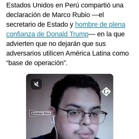
Estados Unidos en Perú compartió una
Notas Contratadas
declaración de Marco Rubio —el
Podcast
secretario de Estado y
hombre de plena
Gestión TV
confianza de Donald Trump
— en la que
advierten que no dejarán que sus
Videos
adversarios utilicen América Latina como
Fotogalerías
“base de operación”.
gestion.pe
¿quiénes
Somos?
Términos
Y
Condiciones
Política
De
Privacidad