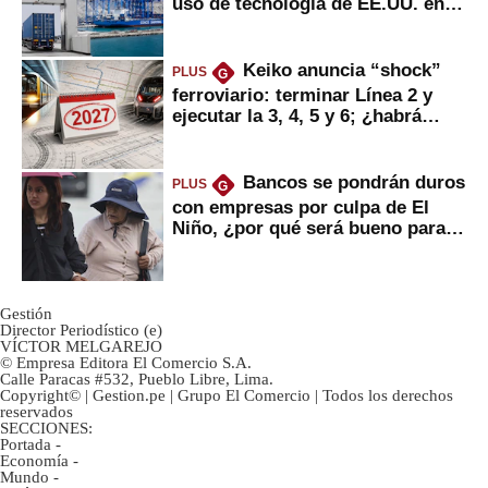
uso de tecnología de EE.UU. en
mercancías
Keiko anuncia “shock”
PLUS
G
ferroviario: terminar Línea 2 y
ejecutar la 3, 4, 5 y 6; ¿habrá
avances?
Bancos se pondrán duros
PLUS
G
con empresas por culpa de El
Niño, ¿por qué será bueno para
ahorristas?
Gestión
Director Periodístico (e)
VÍCTOR MELGAREJO
© Empresa Editora El Comercio S.A.
Calle Paracas #532, Pueblo Libre, Lima.
Copyright© | Gestion.pe | Grupo El Comercio | Todos los derechos
reservados
SECCIONES:
Portada
-
Economía
-
Mundo
-