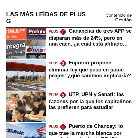
LAS MÁS LEÍDAS DE PLUS
Contenido de
G
Gestión
Ganancias de tres AFP se
PLUS
G
disparan más de 24%, pero en
una caen, ¿a cuál está afiliado
usted?
Fujimori propone
PLUS
G
eliminar ley que puso en jaque
peajes: ¿qué cambios implicaría?
UTP, UPN y Senati: las
PLUS
G
razones por la que los capitalinos
las prefieren para estudiar
Puerto de Chancay: lo
PLUS
G
que trae la marcha blanca por