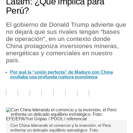
Latam: ¿Qué implica para
Perú?
Tu Dinero
Finanzas Personales
El gobierno de Donald Trump advierte que
no dejará que sus rivales tengan “bases
Inmobiliarias
de operación”, en un contexto donde
China protagoniza inversiones mineras,
Plus G
energéticas y comerciales en nuestro
Opinión
país.
Editorial
Por qué la “unión perfecta” de Maduro con China
ocultaba una profunda ruptura económica
Pregunta de hoy
Blogs
Tendencias
Lujo
Con China liderando el comercio y la inversión, el Perú
Viajes
enfrenta un delicado equilibrio estratégico. Foto: