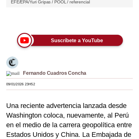
EFE/EPA/Yuri Gripas / POOL / referencial
Moda
Estilos
Únete a nuestro canal
Mundo
Suscríbete a YouTube
EEUU
México
España
Fernando Cuadros Concha
Internacional
09/01/2026 23H52
Tecnología
Una reciente advertencia lanzada desde
Club del Suscriptor
Washington coloca, nuevamente, al Perú
Mix
en el medio de la carrera geopolítica entre
Estados Unidos y China. La Embajada de
G de Gestión