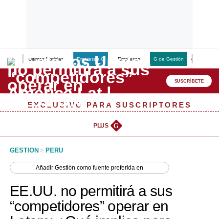
Últimas Noticias
Empresas G
Empresas
G de Gestión
Finanzas
Lo último
Peru Quiosco
SUSCRÍBETE
Portada
EXCLUSIVO PARA SUSCRIPTORES
Empresas
PLUS
G
Management & Empleo
GESTION
>
PERU
Economía
Añadir
Gestión
como fuente preferida en
Mercados
EE.UU. no permitirá a sus
Perú
“competidores” operar en
Política