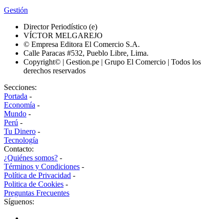
Gestión
Director Periodístico (e)
VÍCTOR MELGAREJO
© Empresa Editora El Comercio S.A.
Calle Paracas #532, Pueblo Libre, Lima.
Copyright© | Gestion.pe | Grupo El Comercio | Todos los
derechos reservados
Secciones:
Portada
-
Economía
-
Mundo
-
Perú
-
Tu Dinero
-
Tecnología
Contacto:
¿Quiénes somos?
-
Términos y Condiciones
-
Política de Privacidad
-
Politica de Cookies
-
Preguntas Frecuentes
Síguenos: