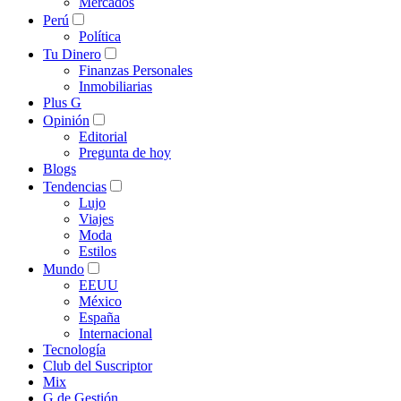
Mercados
Perú
Política
Tu Dinero
Finanzas Personales
Inmobiliarias
Plus G
Opinión
Editorial
Pregunta de hoy
Blogs
Tendencias
Lujo
Viajes
Moda
Estilos
Mundo
EEUU
México
España
Internacional
Tecnología
Club del Suscriptor
Mix
G de Gestión