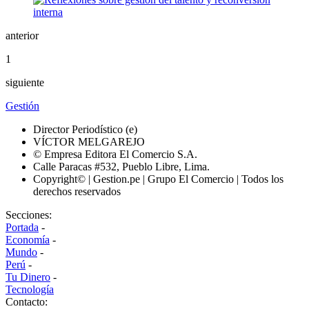
anterior
1
siguiente
Gestión
Director Periodístico (e)
VÍCTOR MELGAREJO
© Empresa Editora El Comercio S.A.
Calle Paracas #532, Pueblo Libre, Lima.
Copyright© | Gestion.pe | Grupo El Comercio | Todos los
derechos reservados
Secciones:
Portada
-
Economía
-
Mundo
-
Perú
-
Tu Dinero
-
Tecnología
Contacto: