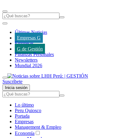
Últimas Noticias
Empresas G
Empresas
G de Gestión
Finanzas Personales
Newsletters
Mundial 2026
Suscríbete
Inicia sesión
Lo último
Peru Quiosco
Portada
Empresas
Management & Empleo
Economía