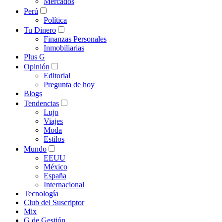
Mercados
Perú
Política
Tu Dinero
Finanzas Personales
Inmobiliarias
Plus G
Opinión
Editorial
Pregunta de hoy
Blogs
Tendencias
Lujo
Viajes
Moda
Estilos
Mundo
EEUU
México
España
Internacional
Tecnología
Club del Suscriptor
Mix
G de Gestión