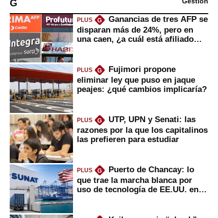
G
Gestión
Ganancias de tres AFP se
PLUS
G
disparan más de 24%, pero en
una caen, ¿a cuál está afiliado
usted?
Fujimori propone
PLUS
G
eliminar ley que puso en jaque
peajes: ¿qué cambios implicaría?
UTP, UPN y Senati: las
PLUS
G
razones por la que los capitalinos
las prefieren para estudiar
Puerto de Chancay: lo
PLUS
G
que trae la marcha blanca por
uso de tecnología de EE.UU. en
mercancías