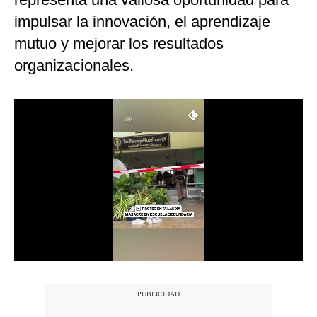
Notas Contratadas
impulsar la innovación, el aprendizaje
mutuo y mejorar los resultados
Podcast
organizacionales.
Gestión TV
Videos
Fotogalerías
gestion.pe
¿quiénes
Somos?
Términos
Y
Condiciones
Política
De
Privacidad