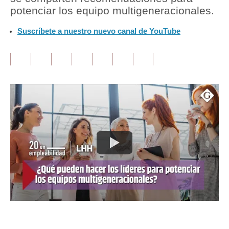
potenciar los equipo multigeneracionales.
Tu Dinero
Suscríbete a nuestro nuevo canal de YouTube
Finanzas Personales
Inmobiliarias
Plus G
Opinión
Editorial
Pregunta de hoy
Blogs
Tendencias
Lujo
Viajes
Únete a nuestro canal