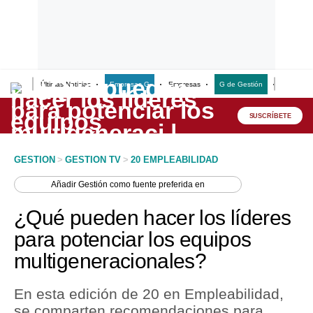
Últimas Noticias
Empresas G
Empresas
G de Gestión
Finanzas
Lo último
Peru Quiosco
SUSCRÍBETE
Portada
GESTION
>
GESTION TV
>
20 EMPLEABILIDAD
Empresas
Añadir
Gestión
como fuente preferida en
Management & Empleo
¿Qué pueden hacer los líderes
Economía
para potenciar los equipos
multigeneracionales?
Mercados
Perú
En esta edición de 20 en Empleabilidad,
se comparten recomendaciones para
Política