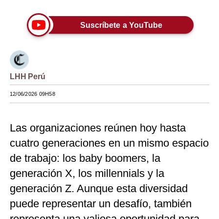
Moda
Suscríbete a YouTube
Estilos
Mundo
EEUU
LHH Perú
México
12/06/2026 09H58
España
Las organizaciones reúnen hoy hasta
Internacional
cuatro generaciones en un mismo espacio
Tecnología
de trabajo: los baby boomers, la
Club del Suscriptor
generación X, los millennials y la
generación Z. Aunque esta diversidad
Mix
puede representar un desafío, también
G de Gestión
representa una valiosa oportunidad para