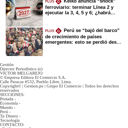
Keiko anuncia “shock”
PLUS
G
ferroviario: terminar Línea 2 y
ejecutar la 3, 4, 5 y 6; ¿habrá
avances?
Perú se “bajó del barco”
PLUS
G
de crecimiento de países
emergentes: esto se perdió desde
2022
Gestión
Director Periodístico (e)
VÍCTOR MELGAREJO
© Empresa Editora El Comercio S.A.
Calle Paracas #532, Pueblo Libre, Lima.
Copyright© | Gestion.pe | Grupo El Comercio | Todos los derechos
reservados
SECCIONES:
Portada
-
Economía
-
Mundo
-
Perú
-
Tu Dinero
-
Tecnología
CONTACTO: