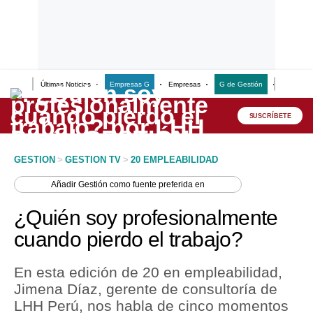
Últimas Noticias
Empresas G
Empresas
G de Gestión
Finanzas
Lo último
Peru Quiosco
SUSCRÍBETE
Portada
GESTION
>
GESTION TV
>
20 EMPLEABILIDAD
Empresas
Añadir
Gestión
como fuente preferida en
Management & Empleo
¿Quién soy profesionalmente
Economía
cuando pierdo el trabajo?
Mercados
En esta edición de 20 en empleabilidad,
Perú
Jimena Díaz, gerente de consultoría de
LHH Perú, nos habla de cinco momentos
Política