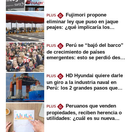
usted?
Fujimori propone
PLUS
G
eliminar ley que puso en jaque
peajes: ¿qué implicaría los
usuarios?
Perú se “bajó del barco”
PLUS
G
de crecimiento de países
emergentes: esto se perdió desde
2022
HD Hyundai quiere darle
PLUS
G
un giro a la industria naval en
Perú: los 2 grandes pasos que
daría
Peruanos que venden
PLUS
G
propiedades, reciben herencia o
utilidades: ¿cuál es su nueva
inversión clave?