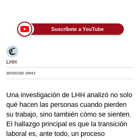
Moda
Únete a nuestro canal
Estilos
Suscríbete a YouTube
Mundo
EEUU
México
LHH
España
20/03/2026 10H42
Internacional
Una investigación de LHH analizó no solo
Tecnología
qué hacen las personas cuando pierden
Club del Suscriptor
su trabajo, sino también cómo se sienten.
Mix
El hallazgo principal es que la transición
laboral es, ante todo, un proceso
G de Gestión