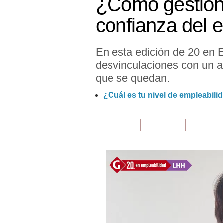
¿Cómo gestiona
Finanzas Personales
confianza del 
Inmobiliarias
En esta edición de 20 en E
Plus G
desvinculaciones con un al
Opinión
que se quedan.
Editorial
¿Cuál es tu nivel de empleabili
Pregunta de hoy
Blogs
Tendencias
Lujo
Viajes
Moda