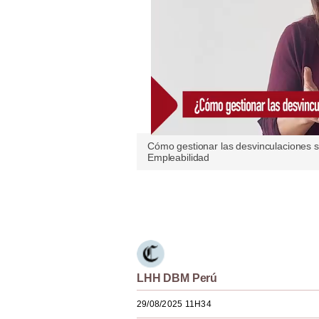
Estilos
Mundo
EEUU
México
España
Cómo gestionar las desvinculaciones s
Internacional
Empleabilidad
Tecnología
Únete a nuestro canal
Club del Suscriptor
Mix
G de Gestión
LHH DBM Perú
Notas Contratadas
29/08/2025 11H34