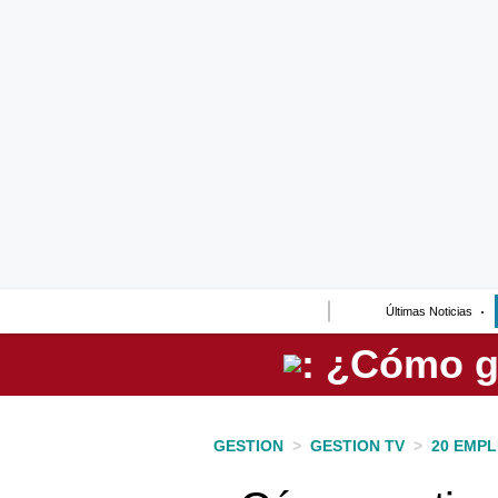
Lo último
Peru Quiosco
Portada
Empresas
Management & Empleo
Economía
Últimas Noticias
Mercados
Perú
Política
GESTION
>
GESTION TV
>
20 EMPL
Tu Dinero