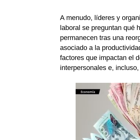
Podcast
Gestión TV
A menudo, líderes y organ
laboral se preguntan qué 
Videos
permanecen tras una reorg
Fotogalerías
asociado a la productivida
factores que impactan el 
interpersonales e, incluso
gestion.pe
¿quiénes
Somos?
Términos
Y
Condiciones
Política
De
Privacidad
Politica