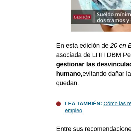
De
Cookies
Preguntas
Frecuentes
En esta edición de
20 en 
asociada de LHH DBM Per
gestionar las desvincula
humano,
evitando dañar l
quedan.
LEA TAMBIÉN:
Cómo las r
empleo
Entre sus recomendaciones