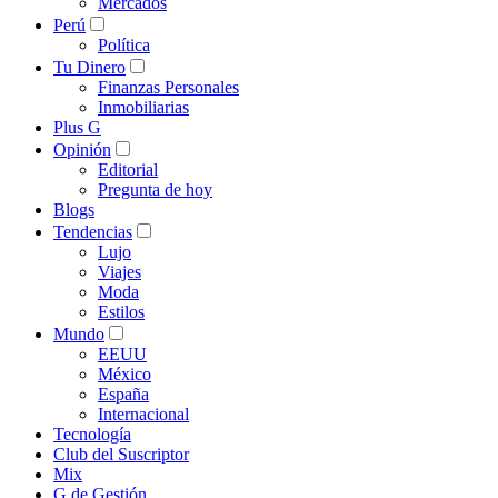
Mercados
Perú
Política
Tu Dinero
Finanzas Personales
Inmobiliarias
Plus G
Opinión
Editorial
Pregunta de hoy
Blogs
Tendencias
Lujo
Viajes
Moda
Estilos
Mundo
EEUU
México
España
Internacional
Tecnología
Club del Suscriptor
Mix
G de Gestión