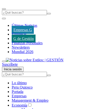
Últimas Noticias
Empresas G
Empresas
G de Gestión
Finanzas Personales
Newsletters
Mundial 2026
Suscríbete
Inicia sesión
Lo último
Peru Quiosco
Portada
Empresas
Management & Empleo
Economía