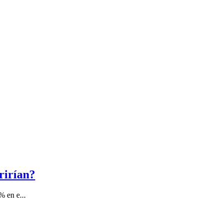
rirían?
% en e...