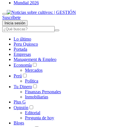
Mundial 2026
Suscríbete
Inicia sesión
Lo último
Peru Quiosco
Portada
Empresas
Management & Empleo
Economía
Mercados
Perú
Política
Tu Dinero
Finanzas Personales
Inmobiliarias
Plus G
Opinión
Editorial
Pregunta de hoy
Blogs