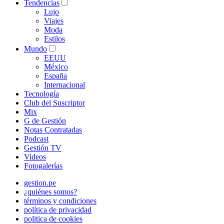
Tendencias
Lujo
Viajes
Moda
Estilos
Mundo
EEUU
México
España
Internacional
Tecnología
Club del Suscriptor
Mix
G de Gestión
Notas Contratadas
Podcast
Gestión TV
Videos
Fotogalerías
gestion.pe
¿quiénes somos?
términos y condiciones
política de privacidad
politica de cookies