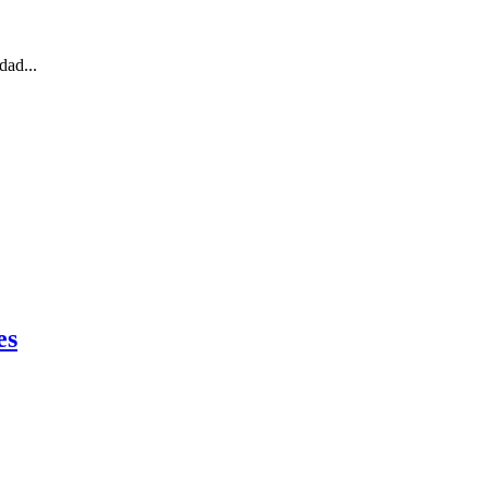
dad...
es