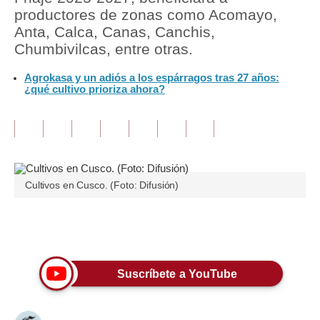
productores de zonas como Acomayo,
Tu Dinero
Anta, Calca, Canas, Canchis,
Chumbivilcas, entre otras.
Finanzas Personales
Agrokasa y un adiós a los espárragos tras 27 años:
Inmobiliarias
¿qué cultivo prioriza ahora?
Plus G
Opinión
Editorial
Cultivos en Cusco. (Foto: Difusión)
Pregunta de hoy
Blogs
Únete a nuestro canal
Tendencias
Suscríbete a YouTube
Lujo
Viajes