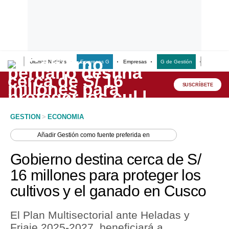
Últimas Noticias
Empresas G
Empresas
G de Gestión
Finanzas
Lo último
Peru Quiosco
SUSCRÍBETE
Portada
GESTION
>
ECONOMIA
Empresas
Añadir
Gestión
como fuente preferida en
Management & Empleo
Gobierno destina cerca de S/
Economía
16 millones para proteger los
cultivos y el ganado en Cusco
Mercados
Perú
El Plan Multisectorial ante Heladas y
Friaje 2025-2027, beneficiará a
Política