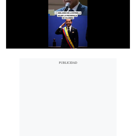
Notas Contratadas
Podcast
Gestión TV
Videos
Fotogalerías
gestion.pe
¿quiénes
Somos?
Términos
Y
Condiciones
Política
De
Privacidad