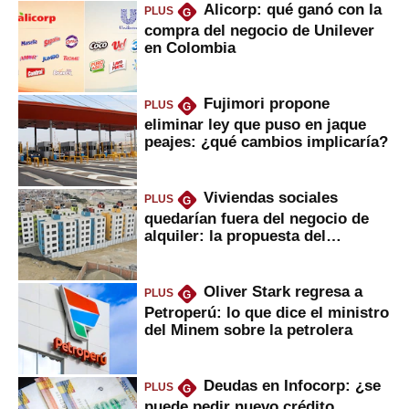
Alicorp: qué ganó con la
PLUS
G
compra del negocio de Unilever
en Colombia
Fujimori propone
PLUS
G
eliminar ley que puso en jaque
peajes: ¿qué cambios implicaría?
Viviendas sociales
PLUS
G
quedarían fuera del negocio de
alquiler: la propuesta del
gobierno
Oliver Stark regresa a
PLUS
G
Petroperú: lo que dice el ministro
del Minem sobre la petrolera
Deudas en Infocorp: ¿se
PLUS
G
puede pedir nuevo crédito