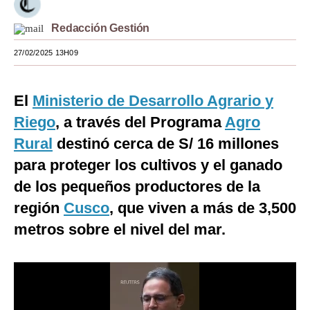
Moda
Redacción Gestión
Estilos
27/02/2025 13H09
Mundo
El
Ministerio de Desarrollo Agrario y
EEUU
Riego
, a través del Programa
Agro
México
Rural
destinó cerca de S/ 16 millones
España
para proteger los cultivos y el ganado
de los pequeños productores de la
Internacional
región
Cusco
, que viven a más de 3,500
Tecnología
metros sobre el nivel del mar.
Club del Suscriptor
Mix
G de Gestión