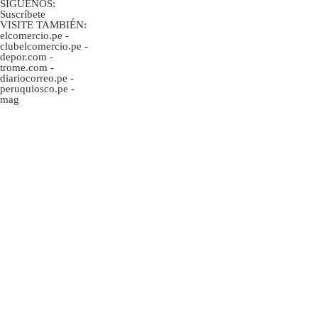
SÍGUENOS:
Suscríbete
VISITE TAMBIÉN:
elcomercio.pe
-
clubelcomercio.pe
-
depor.com
-
trome.com
-
diariocorreo.pe
-
peruquiosco.pe
-
mag