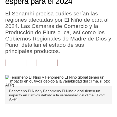
espera para el 2024
Tu Dinero
El Senamhi precisa cuáles serían las
regiones afectadas por El Niño de cara al
Finanzas Personales
2024. Las Cámaras de Comercio y la
Inmobiliarias
Producción de Piura e Ica, así como los
Gobiernos Regionales de Madre de Dios y
Plus G
Puno, detallan el estado de sus
principales productos.
Opinión
Editorial
Pregunta de hoy
Blogs
Fenómeno El Niño y Fenómeno El Niño global tienen un
Tendencias
impacto en cultivos debido a la variabilidad del clima. (Foto:
AFP)
Lujo
Viajes
Únete a nuestro canal