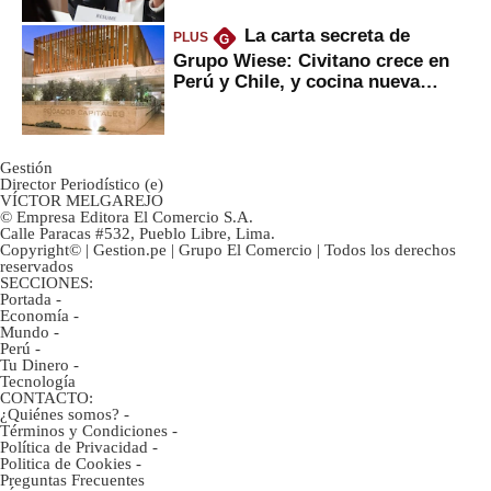
La carta secreta de
PLUS
G
Grupo Wiese: Civitano crece en
Perú y Chile, y cocina nueva
marca
Gestión
Director Periodístico (e)
VÍCTOR MELGAREJO
© Empresa Editora El Comercio S.A.
Calle Paracas #532, Pueblo Libre, Lima.
Copyright© | Gestion.pe | Grupo El Comercio | Todos los derechos
reservados
SECCIONES:
Portada
-
Economía
-
Mundo
-
Perú
-
Tu Dinero
-
Tecnología
CONTACTO:
¿Quiénes somos?
-
Términos y Condiciones
-
Política de Privacidad
-
Politica de Cookies
-
Preguntas Frecuentes