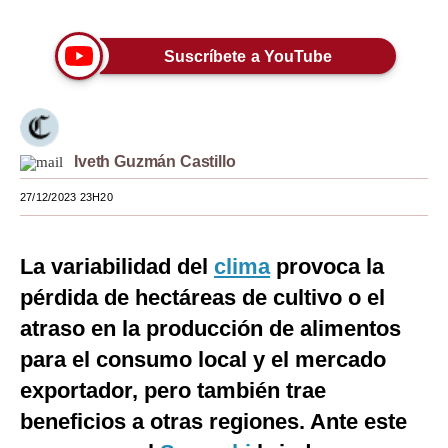
Moda
Suscríbete a YouTube
Estilos
Mundo
EEUU
Iveth Guzmán Castillo
México
27/12/2023 23H20
España
La variabilidad del
clima
provoca la
Internacional
pérdida de hectáreas de cultivo o el
Tecnología
atraso en la producción de alimentos
Club del Suscriptor
para el consumo local y el mercado
exportador, pero también trae
Mix
beneficios a otras regiones. Ante este
G de Gestión