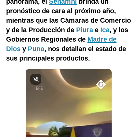
panorama, el
Senamhi
brinda un
Notas Contratadas
pronóstico de cara al próximo año,
Podcast
mientras que las Cámaras de Comercio
y de la Producción de
Piura
e
Ica
, y los
Gestión TV
Gobiernos Regionales de
Madre de
Videos
Dios
y
Puno
, nos detallan el estado de
Fotogalerías
sus principales productos.
gestion.pe
¿quiénes
Somos?
Términos
Y
Condiciones
Política
De
Privacidad