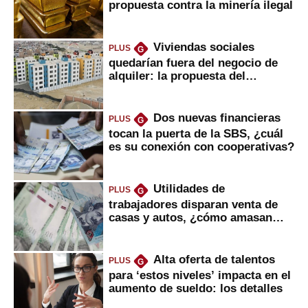
propuesta contra la minería ilegal
Viviendas sociales
PLUS
G
quedarían fuera del negocio de
alquiler: la propuesta del
gobierno
Dos nuevas financieras
PLUS
G
tocan la puerta de la SBS, ¿cuál
es su conexión con cooperativas?
Utilidades de
PLUS
G
trabajadores disparan venta de
casas y autos, ¿cómo amasan
tanta liquidez?
Alta oferta de talentos
PLUS
G
para ‘estos niveles’ impacta en el
aumento de sueldo: los detalles