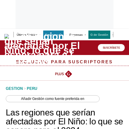
Últimas Noticias
Empresas G
Empresas
G de Gestión
Finanzas
Lo último
Peru Quiosco
SUSCRÍBETE
Portada
EXCLUSIVO PARA SUSCRIPTORES
Empresas
PLUS
G
Management & Empleo
GESTION
>
PERU
Economía
Añadir
Gestión
como fuente preferida en
Mercados
Las regiones que serían
Perú
afectadas por El Niño: lo que se
Política