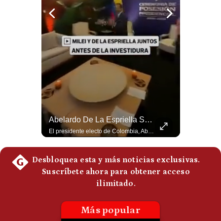
Politica
De
Cookies
Preguntas
Frecuentes
La Guerra De EE.UU. Estaría Beneficiando A China | Gestión Mundo
Abelardo De La Espriella Se Reúne Con Javier Milei En Cali | Gestión Mundo
El analista internacional Guido Larson cuestiona la estrategia comercial estadounidense. Menciona los aranceles impuestos incluso a países latinoamericanos y contrasta esa política con el avance de China. Además, señala que Pekín controla aproximadamente el 90% del mercado de tierras raras y concluye con una paradoja: el conflicto iniciado por Washington estaría beneficiando indirectamente a uno de sus principales competidores. 🚀 ¿Quieres entender el mundo sin ruido? Únete a nuestra comunidad y forma parte del cambio. #GestiónNewsroomLive #NoticiasGlobales #AnálisisGeopolítico #EconomíaMundial #IA #Geopolítica #LatinosEnUSA #NoticiasEnEspañol 👉 Suscríbete y activa la campana para no perderte nuestro análisis diario. 🌎 Síguenos en nuestras redes sociales: 📌 Web oficial: https://gestion.pe/mundo/ 📌 LinkedIn: http://bit.ly/3HYIET0 📌 X (Twitter): http://bit.ly/4noZtX9 📌 TikTok: http://bit.ly/4evB6TO
El presidente electo de Colombia, Abelardo de la Espriella, sostuvo una reunión bilateral en Cali con el mandatario argentino Javier Milei. El encuentro se dio pocas horas antes de la ceremonia de investidura presidencial para el periodo 2026-2030, marcando el inicio de una nueva alianza estratégica regional. #DeLaEspriella #JavierMilei #Colombia #Argentina #PoliticaLatina #Shorts 👉 Suscríbete y activa la campana para no perderte nuestro análisis diario. 🌎 Síguenos en nuestras redes sociales: 📌 Web oficial: https://gestion.pe/mundo/ 📌 LinkedIn: http://bit.ly/3HYIET0 📌 X (Twitter): http://bit.ly/4noZtX9 📌 TikTok: http://bit.ly/4evB6TO