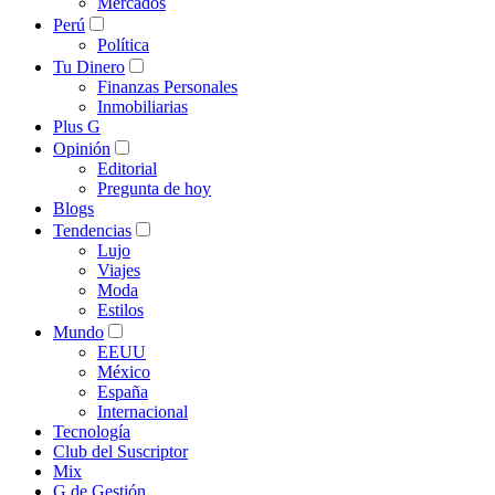
Mercados
Perú
Política
Tu Dinero
Finanzas Personales
Inmobiliarias
Plus G
Opinión
Editorial
Pregunta de hoy
Blogs
Tendencias
Lujo
Viajes
Moda
Estilos
Mundo
EEUU
México
España
Internacional
Tecnología
Club del Suscriptor
Mix
G de Gestión