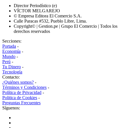
Director Periodístico (e)
VÍCTOR MELGAREJO
© Empresa Editora El Comercio S.A.
Calle Paracas #532, Pueblo Libre, Lima.
Copyright© | Gestion.pe | Grupo El Comercio | Todos los
derechos reservados
Secciones:
Portada
-
Economía
-
Mundo
-
Perú
-
Tu Dinero
-
Tecnología
Contacto:
¿Quiénes somos?
-
Términos y Condiciones
-
Política de Privacidad
-
Politica de Cookies
-
Preguntas Frecuentes
Síguenos: