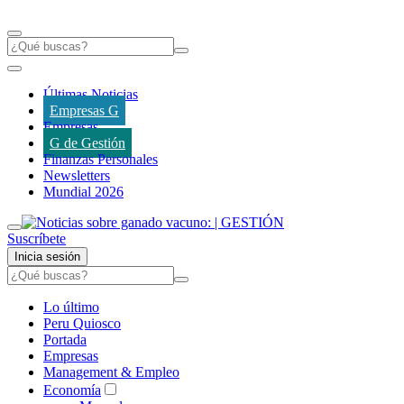
Últimas Noticias
Empresas G
Empresas
G de Gestión
Finanzas Personales
Newsletters
Mundial 2026
Suscríbete
Inicia sesión
Lo último
Peru Quiosco
Portada
Empresas
Management & Empleo
Economía