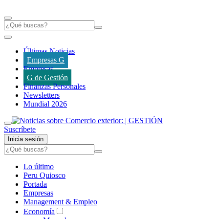
Últimas Noticias
Empresas G
Empresas
G de Gestión
Finanzas Personales
Newsletters
Mundial 2026
Suscríbete
Inicia sesión
Lo último
Peru Quiosco
Portada
Empresas
Management & Empleo
Economía