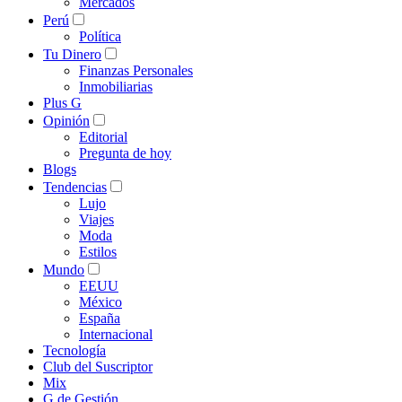
Mercados
Perú
Política
Tu Dinero
Finanzas Personales
Inmobiliarias
Plus G
Opinión
Editorial
Pregunta de hoy
Blogs
Tendencias
Lujo
Viajes
Moda
Estilos
Mundo
EEUU
México
España
Internacional
Tecnología
Club del Suscriptor
Mix
G de Gestión