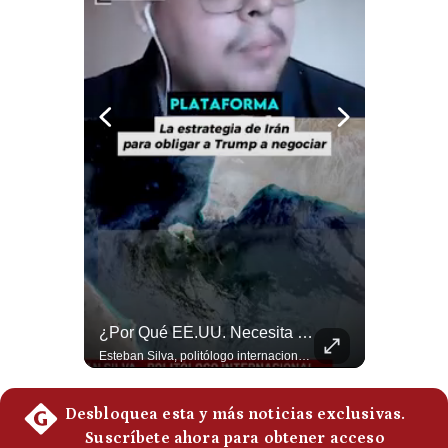
Notas Contratadas
Podcast
Gestión TV
Videos
Fotogalerías
gestion.pe
¿quiénes
Somos?
La Frontera Española Colapsa ¿Qué Está Pasando En Ceuta? | Gestión Mundo
¿Por Qué EE.UU. Necesita Desesperadamente Al Golfo? | Gestión Mundo
Términos
La madrugada del 30 de julio de 2026 marcó un antes y un después en el Estrecho de Gibraltar. En cuestión de horas, cerca de 72.000 migrantes marroquíes ingresaron al territorio español de Ceuta, desbordando por completo a una ciudad de apenas 85.000 habitantes. En este video, explicamos los detalles de la emergencia humana y las ramificaciones geopolíticas del conflicto: la trampa de los rumores en redes sociales, el rol de Marruecos, el acercamiento de España a Argelia y la respuesta de la Unión Europea ante las amenazas de suspensión del Tratado Schengen. #Ceuta #España #Marruecos #Geopolitica #PedroSanchez #NoticiasInternacionales #Schengen #Europa #CrisisMigratoria 👉 Suscríbete y activa la campana para no perderte nuestro análisis diario. 🌎 Síguenos en nuestras redes sociales: 📌 Web oficial: https://gestion.pe/mundo/ 📌 LinkedIn: http://bit.ly/3HYIET0 📌 X (Twitter): http://bit.ly/4noZtX9 📌 TikTok: http://bit.ly/4evB6TO
Esteban Silva, politólogo internacional, explica que Estados Unidos necesita el apoyo territorial y marítimo de sus aliados del Golfo para operar cerca de Irán. Según su análisis, Teherán busca amenazar su estabilidad energética y económica para que estos gobiernos presionen a Washington y lo obliguen a negociar. #Iran #EEUU #Geopolitica #NoticiasInternacionales #Shorts 👉 Suscríbete y activa la campana para no perderte nuestro análisis diario. 🌎 Síguenos en nuestras redes sociales: 📌 Web oficial: https://gestion.pe/mundo/ 📌 LinkedIn: http://bit.ly/3HYIET0 📌 X (Twitter): http://bit.ly/4noZtX9 📌 TikTok: http://bit.ly/4evB6TO
Y
Condiciones
Política
De
Privacidad