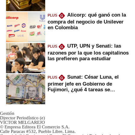
Alicorp: qué ganó con la
PLUS
G
compra del negocio de Unilever
en Colombia
UTP, UPN y Senati: las
PLUS
G
razones por la que los capitalinos
las prefieren para estudiar
Sunat: César Luna, el
PLUS
G
primer jefe en Gobierno de
Fujimori, ¿qué 4 tareas se
marcan urgentes?
Gestión
Director Periodístico (e)
VÍCTOR MELGAREJO
© Empresa Editora El Comercio S.A.
Calle Paracas #532, Pueblo Libre, Lima.