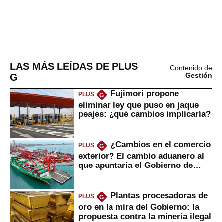
LAS MÁS LEÍDAS DE PLUS
Contenido de
G
Gestión
Fujimori propone
PLUS
G
eliminar ley que puso en jaque
peajes: ¿qué cambios implicaría?
¿Cambios en el comercio
PLUS
G
exterior? El cambio aduanero al
que apuntaría el Gobierno de
Fujimori
Plantas procesadoras de
PLUS
G
oro en la mira del Gobierno: la
propuesta contra la minería ilegal