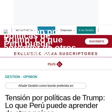
Últimas Noticias
Empresas G
Empresas
G de Gestión
Finanzas
Lo último
Peru Quiosco
SUSCRÍBETE
Portada
EXCLUSIVO PARA SUSCRIPTORES
Empresas
PLUS
G
Management & Empleo
GESTION
>
OPINION
Economía
Añadir
Gestión
como fuente preferida en
Mercados
Tensión por políticas de Trump:
Perú
Lo que Perú puede aprender
Política