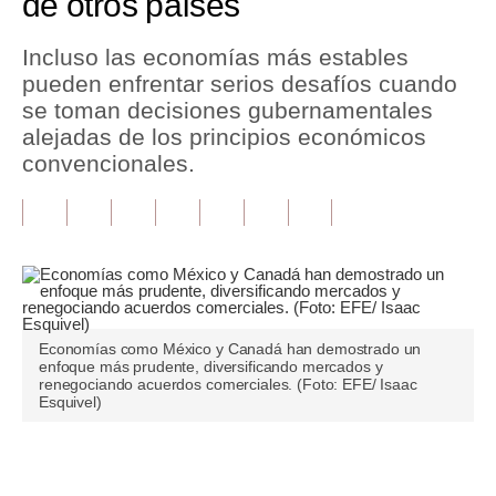
de otros países
Tu Dinero
Incluso las economías más estables
pueden enfrentar serios desafíos cuando
Finanzas Personales
se toman decisiones gubernamentales
Inmobiliarias
alejadas de los principios económicos
convencionales.
Plus G
Opinión
Editorial
Pregunta de hoy
Economías como México y Canadá han demostrado un
Blogs
enfoque más prudente, diversificando mercados y
renegociando acuerdos comerciales. (Foto: EFE/ Isaac
Tendencias
Esquivel)
Lujo
Únete a nuestro canal
Viajes