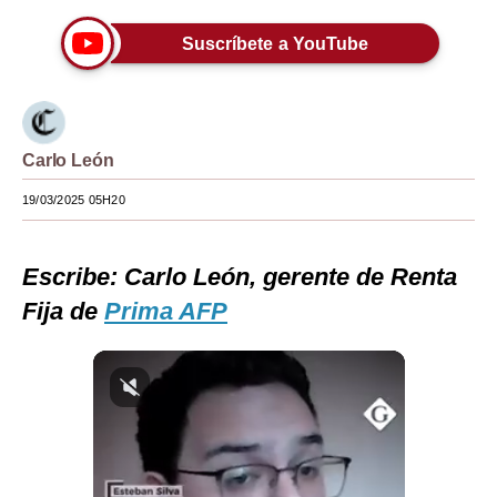
Moda
Suscríbete a YouTube
Estilos
Mundo
Carlo León
EEUU
19/03/2025 05H20
México
España
Escribe: Carlo León, gerente de Renta
Internacional
Fija de
Prima AFP
Tecnología
Club del Suscriptor
Mix
G de Gestión