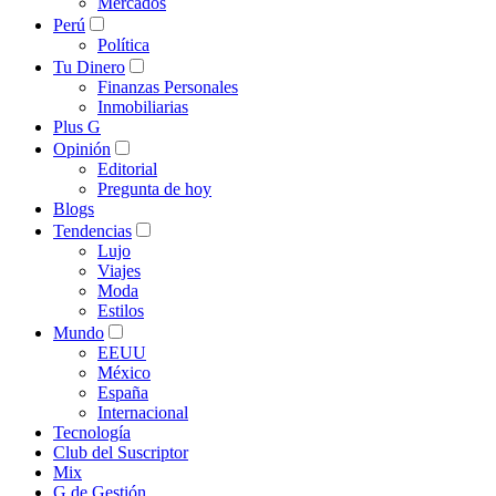
Mercados
Perú
Política
Tu Dinero
Finanzas Personales
Inmobiliarias
Plus G
Opinión
Editorial
Pregunta de hoy
Blogs
Tendencias
Lujo
Viajes
Moda
Estilos
Mundo
EEUU
México
España
Internacional
Tecnología
Club del Suscriptor
Mix
G de Gestión