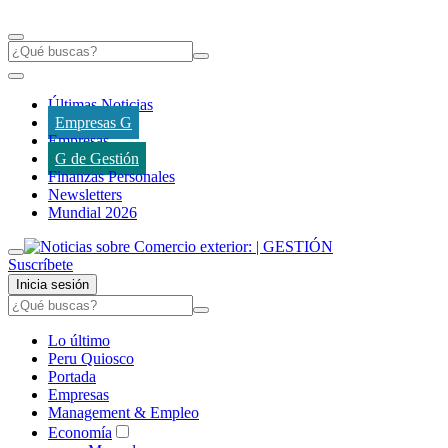
Últimas Noticias
Empresas G
Empresas
G de Gestión
Finanzas Personales
Newsletters
Mundial 2026
Suscríbete
Inicia sesión
Lo último
Peru Quiosco
Portada
Empresas
Management & Empleo
Economía