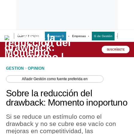
Últimas Noticias
Empresas G
Empresas
G de Gestión
Finanzas
Lo último
Peru Quiosco
SUSCRÍBETE
Portada
GESTION
>
OPINION
Empresas
Añadir
Gestión
como fuente preferida en
Management & Empleo
Sobre la reducción del
Economía
drawback: Momento inoportuno
Mercados
Si se reduce un estímulo como el
Perú
drawback y no se cubre ese vacío con
mejoras en competitividad, las
Política