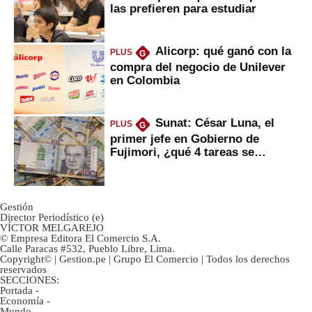
las prefieren para estudiar
Alicorp: qué ganó con la
PLUS
G
compra del negocio de Unilever
en Colombia
Sunat: César Luna, el
PLUS
G
primer jefe en Gobierno de
Fujimori, ¿qué 4 tareas se
marcan urgentes?
Gestión
Director Periodístico (e)
VÍCTOR MELGAREJO
© Empresa Editora El Comercio S.A.
Calle Paracas #532, Pueblo Libre, Lima.
Copyright© | Gestion.pe | Grupo El Comercio | Todos los derechos
reservados
SECCIONES:
Portada
-
Economía
-
Mundo
-