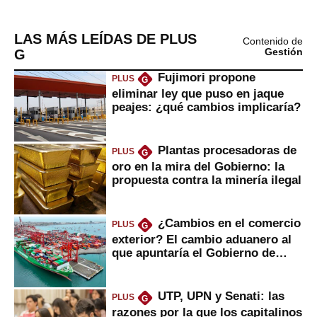
LAS MÁS LEÍDAS DE PLUS
Contenido de
G
Gestión
Fujimori propone
PLUS
G
eliminar ley que puso en jaque
peajes: ¿qué cambios implicaría?
Plantas procesadoras de
PLUS
G
oro en la mira del Gobierno: la
propuesta contra la minería ilegal
¿Cambios en el comercio
PLUS
G
exterior? El cambio aduanero al
que apuntaría el Gobierno de
Fujimori
UTP, UPN y Senati: las
PLUS
G
razones por la que los capitalinos