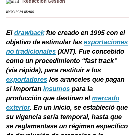
Redacción Gestión
Moda
09/09/2024 05H00
Estilos
El
drawback
fue creado en 1995 con el
Mundo
objetivo de estimular las
exportaciones
EEUU
no tradicionales
(XNT). Fue concebido
México
como un procedimiento “fast track”
(vía rápida), para restituir a los
España
exportadores
los aranceles que pagan
Internacional
si importan
insumos
para la
Tecnología
producción que destinan el
mercado
Club del Suscriptor
exterior
. En un inicio, se estableció que
su vigencia sería temporal, hasta que
Mix
se reglamentase un régimen específico
G de Gestión