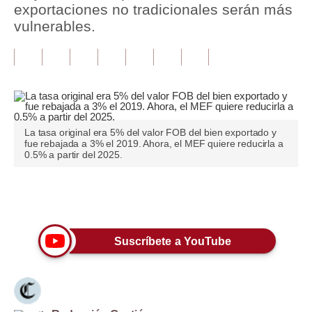
exportaciones no tradicionales serán más
vulnerables.
Tu Dinero
Finanzas Personales
Inmobiliarias
Plus G
La tasa original era 5% del valor FOB del bien exportado y
Opinión
fue rebajada a 3% el 2019. Ahora, el MEF quiere reducirla a
0.5% a partir del 2025.
Editorial
Pregunta de hoy
Únete a nuestro canal
Blogs
Suscríbete a YouTube
Tendencias
Lujo
Viajes