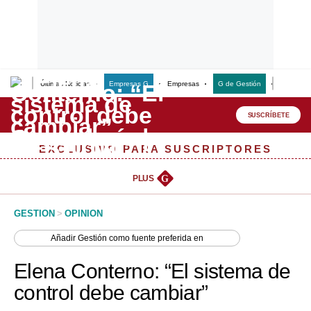
Últimas Noticias
Empresas G
Empresas
G de Gestión
Finanzas
Lo último
Peru Quiosco
SUSCRÍBETE
Portada
EXCLUSIVO PARA SUSCRIPTORES
Empresas
PLUS
G
Management & Empleo
GESTION
>
OPINION
Economía
Añadir
Gestión
como fuente preferida en
Mercados
Elena Conterno: “El sistema de
Perú
control debe cambiar”
Política