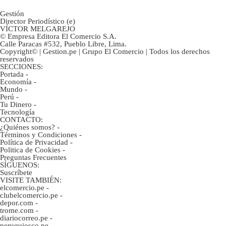
Gestión
Director Periodístico (e)
VÍCTOR MELGAREJO
© Empresa Editora El Comercio S.A.
Calle Paracas #532, Pueblo Libre, Lima.
Copyright© | Gestion.pe | Grupo El Comercio | Todos los derechos
reservados
SECCIONES:
Portada
-
Economía
-
Mundo
-
Perú
-
Tu Dinero
-
Tecnología
CONTACTO:
¿Quiénes somos?
-
Términos y Condiciones
-
Política de Privacidad
-
Politica de Cookies
-
Preguntas Frecuentes
SÍGUENOS:
Suscríbete
VISITE TAMBIÉN:
elcomercio.pe
-
clubelcomercio.pe
-
depor.com
-
trome.com
-
diariocorreo.pe
-
peruquiosco.pe
-