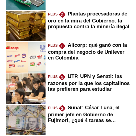
Fujimori
Plantas procesadoras de
PLUS
G
oro en la mira del Gobierno: la
propuesta contra la minería ilegal
Alicorp: qué ganó con la
PLUS
G
compra del negocio de Unilever
en Colombia
UTP, UPN y Senati: las
PLUS
G
razones por la que los capitalinos
las prefieren para estudiar
Sunat: César Luna, el
PLUS
G
primer jefe en Gobierno de
Fujimori, ¿qué 4 tareas se
marcan urgentes?