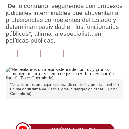
“De lo contrario, seguiremos con procesos
Tu Dinero
judiciales interminables que ahuyentan a
profesionales competentes del Estado y
Finanzas Personales
determinan pasividad en los funcionarios
públicos”, afirma la especialista en
Inmobiliarias
políticas públicas.
Plus G
Opinión
Editorial
Pregunta de hoy
"Necesitamos un mejor sistema de control, y pronto; también
un mejor sistema de justicia y de investigación fiscal". (Foto:
Blogs
Contraloría)
Tendencias
Únete a nuestro canal
Lujo
Viajes