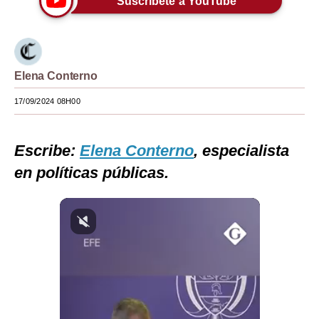
Suscríbete a YouTube
Moda
Estilos
Elena Conterno
Mundo
17/09/2024 08H00
EEUU
México
Escribe:
Elena Conterno
, especialista
España
en políticas públicas.
Internacional
Tecnología
Club del Suscriptor
Mix
G de Gestión