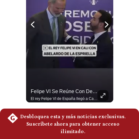
Notas Contratadas
Podcast
Gestión TV
Videos
Fotogalerías
gestion.pe
¿Irán Se Está Convirtiendo En Un Régimen Militar? | #radar24
Felipe VI Se Reúne Con De La Espriella Antes De La Investidura | Gestión Mundo
¿quiénes
Esteban Silva, politólogo internacional, señala que algunos analistas consideran que la estructura religiosa iraní estaría sirviendo para sostener el poder de una cúpula militar. Explica que la Guardia Revolucionaria está aumentando su influencia sobre la seguridad, las decisiones estratégicas y hasta asuntos económicos como el estrecho de Ormuz. #Iran #GuardiaRevolucionaria #Geopolitica #NoticiasInternacionales #Shorts 👉 Suscríbete y activa la campana para no perderte nuestro análisis diario. 🌎 Síguenos en nuestras redes sociales: 📌 Web oficial: https://gestion.pe/mundo/ 📌 LinkedIn: http://bit.ly/3HYIET0 📌 X (Twitter): http://bit.ly/4noZtX9 📌 TikTok: http://bit.ly/4evB6TO
El rey Felipe VI de España llegó a Cali para reunirse con el presidente electo de Colombia, Abelardo de la Espriella, horas antes de su histórica investidura presidencial. Un encuentro clave que refuerza las relaciones diplomáticas y bilaterales entre ambas naciones antes de la ceremonia oficial. ¿Qué opinas sobre el papel diplomático de España en la política latinoamericana? #FelipeVI #DeLaEspriella #Colombia #Espana #PoliticaInternacional #Shorts 👉 Suscríbete y activa la campana para no perderte nuestro análisis diario. 🌎 Síguenos en nuestras redes sociales: 📌 Web oficial: https://gestion.pe/mundo/ 📌 LinkedIn: http://bit.ly/3HYIET0 📌 X (Twitter): http://bit.ly/4noZtX9 📌 TikTok: http://bit.ly/4evB6TO
Somos?
Términos
Y
Condiciones
Política
De
Privacidad