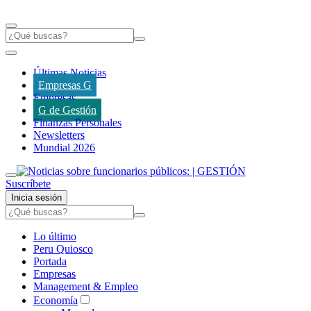
Últimas Noticias
Empresas G
Empresas
G de Gestión
Finanzas Personales
Newsletters
Mundial 2026
Suscríbete
Inicia sesión
Lo último
Peru Quiosco
Portada
Empresas
Management & Empleo
Economía