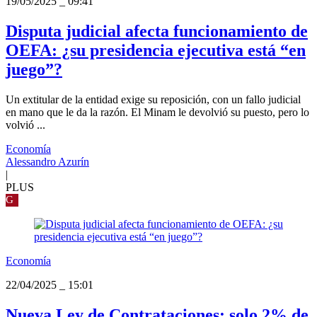
19/05/2025
_
09:41
Disputa judicial afecta funcionamiento de
OEFA: ¿su presidencia ejecutiva está “en
juego”?
Un extitular de la entidad exige su reposición, con un fallo judicial
en mano que le da la razón. El Minam le devolvió su puesto, pero lo
volvió ...
Economía
Alessandro Azurín
|
PLUS
G
Economía
22/04/2025
_
15:01
Nueva Ley de Contrataciones: solo 2% de