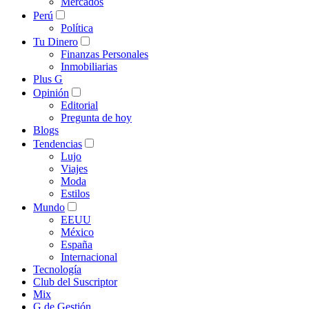
Mercados
Perú
Política
Tu Dinero
Finanzas Personales
Inmobiliarias
Plus G
Opinión
Editorial
Pregunta de hoy
Blogs
Tendencias
Lujo
Viajes
Moda
Estilos
Mundo
EEUU
México
España
Internacional
Tecnología
Club del Suscriptor
Mix
G de Gestión