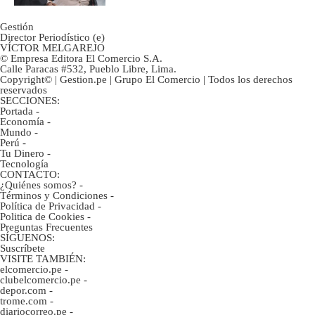
Gestión
Director Periodístico (e)
VÍCTOR MELGAREJO
© Empresa Editora El Comercio S.A.
Calle Paracas #532, Pueblo Libre, Lima.
Copyright© | Gestion.pe | Grupo El Comercio | Todos los derechos
reservados
SECCIONES:
Portada
-
Economía
-
Mundo
-
Perú
-
Tu Dinero
-
Tecnología
CONTACTO:
¿Quiénes somos?
-
Términos y Condiciones
-
Política de Privacidad
-
Politica de Cookies
-
Preguntas Frecuentes
SÍGUENOS:
Suscríbete
VISITE TAMBIÉN:
elcomercio.pe
-
clubelcomercio.pe
-
depor.com
-
trome.com
-
diariocorreo.pe
-