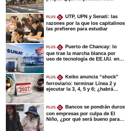
usuarios?
UTP, UPN y Senati: las
PLUS
G
razones por la que los capitalinos
las prefieren para estudiar
Puerto de Chancay: lo
PLUS
G
que trae la marcha blanca por
uso de tecnología de EE.UU. en
mercancías
Keiko anuncia “shock”
PLUS
G
ferroviario: terminar Línea 2 y
ejecutar la 3, 4, 5 y 6; ¿habrá
avances?
Bancos se pondrán duros
PLUS
G
con empresas por culpa de El
Niño, ¿por qué será bueno para
ahorristas?