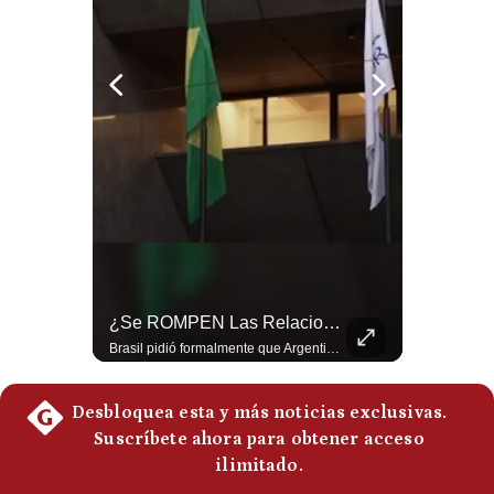
Politica
De
Cookies
Preguntas
Frecuentes
¿El FIN De Infantino En La FIFA? El Grave Pronóstico Sobre Su Renuncia | #EnClaveEconómica
¿Se ROMPEN Las Relaciones Entre Brasil Y Argentina? | Gestión Mundo
Luis Carrillo Pinto, presidente de APEMD pronostica meses muy difíciles para Infantino y sostiene que una mayor presión de la UEFA, junto con nuevas investigaciones periodísticas, podría llevarlo a dimitir. También menciona renuncias internas y acusaciones de que el proyecto fue impulsado por una sola persona. #GianniInfantino #FIFA #UEFA #LuisCarrilloPinto #APEMD #Futbol #NoticiasDeportivas #Mundial #Shorts 👉 Suscríbete y activa la campana para no perderte nuestro análisis diario. 🌎 Síguenos en nuestras redes sociales: 📌 Web oficial: https://gestion.pe/mundo/ 📌 LinkedIn: http://bit.ly/3HYIET0 📌 X (Twitter): http://bit.ly/4noZtX9 📌 TikTok: http://bit.ly/4evB6TO
Brasil pidió formalmente que Argentina retire a su embajador tras los cruces verbales entre Javier Milei y Lula da Silva. La crisis bilateral alcanza su punto más crítico en años. #PoliticaLatinoamericana #CrisisDiplomatica #MileiVsLula #BuenosAires #NoticiasDeHoy #Shorts 👉 Suscríbete y activa la campana para no perderte nuestro análisis diario. 🌎 Síguenos en nuestras redes sociales: 📌 Web oficial: https://gestion.pe/mundo/ 📌 LinkedIn: http://bit.ly/3HYIET0 📌 X (Twitter): http://bit.ly/4noZtX9 📌 TikTok: http://bit.ly/4evB6TO