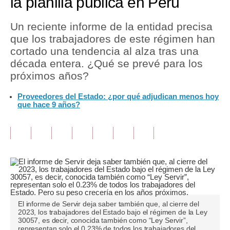
la planilla pública en Perú
Tu Dinero
Un reciente informe de la entidad precisa
que los trabajadores de este régimen han
Finanzas Personales
cortado una tendencia al alza tras una
Inmobiliarias
década entera. ¿Qué se prevé para los
próximos años?
Plus G
Proveedores del Estado: ¿por qué adjudican menos hoy
Opinión
que hace 9 años?
Editorial
Pregunta de hoy
Blogs
Tendencias
El informe de Servir deja saber también que, al cierre del
Lujo
2023, los trabajadores del Estado bajo el régimen de la Ley
30057, es decir, conocida también como “Ley Servir”,
Viajes
representan solo el 0.23% de todos los trabajadores del