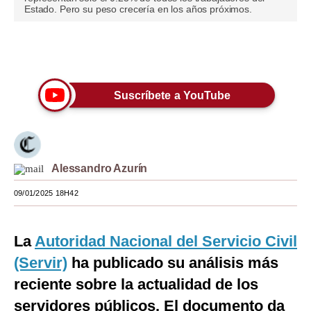
Estado. Pero su peso crecería en los años próximos.
Moda
Estilos
Únete a nuestro canal
Mundo
Suscríbete a YouTube
EEUU
México
España
Alessandro Azurín
Internacional
09/01/2025 18H42
Tecnología
La
Autoridad Nacional del Servicio Civil
Club del Suscriptor
(Servir)
ha publicado su análisis más
Mix
reciente sobre la actualidad de los
G de Gestión
servidores públicos. El documento da