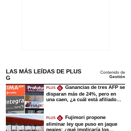
LAS MÁS LEÍDAS DE PLUS
Contenido de
G
Gestión
Ganancias de tres AFP se
PLUS
G
disparan más de 24%, pero en
una caen, ¿a cuál está afiliado
usted?
Fujimori propone
PLUS
G
eliminar ley que puso en jaque
peajes: ¿qué implicaría los