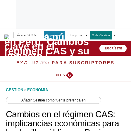
Últimas Noticias
Empresas G
Empresas
G de Gestión
Finanzas
Lo último
Peru Quiosco
SUSCRÍBETE
Portada
EXCLUSIVO PARA SUSCRIPTORES
Empresas
PLUS
G
Management & Empleo
GESTION
>
ECONOMIA
Economía
Añadir
Gestión
como fuente preferida en
Mercados
Cambios en el régimen CAS:
Perú
implicancias económicas para
Política