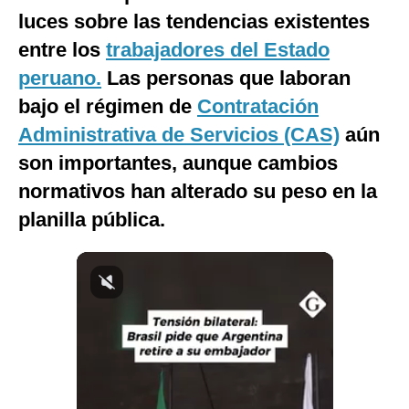
luces sobre las tendencias existentes
Notas Contratadas
entre los
trabajadores del Estado
Podcast
peruano.
Las personas que laboran
Gestión TV
bajo el régimen de
Contratación
Videos
Administrativa de Servicios (CAS)
aún
son importantes, aunque cambios
Fotogalerías
normativos han alterado su peso en la
planilla pública.
gestion.pe
¿quiénes
Somos?
Términos
Y
Condiciones
Política
De
Privacidad