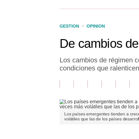
Finanzas Personales
Inmobiliarias
GESTION
>
OPINION
Plus G
De cambios de 
Opinión
Editorial
Los cambios de régimen co
condiciones que ralenticen
Pregunta de hoy
Blogs
Tendencias
Lujo
Los países emergentes tienden a crec
volátiles que las de los países desarrol
Viajes
Moda
Únete a nuestro canal