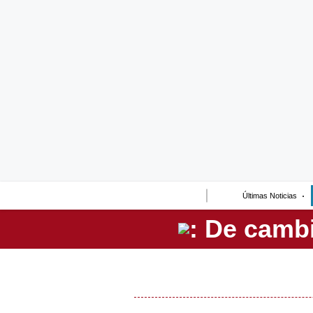
Lo último
Peru Quiosco
Portada
Empresas
Management & Empleo
Economía
Últimas Noticias
Mercados
Perú
Política
Tu Dinero