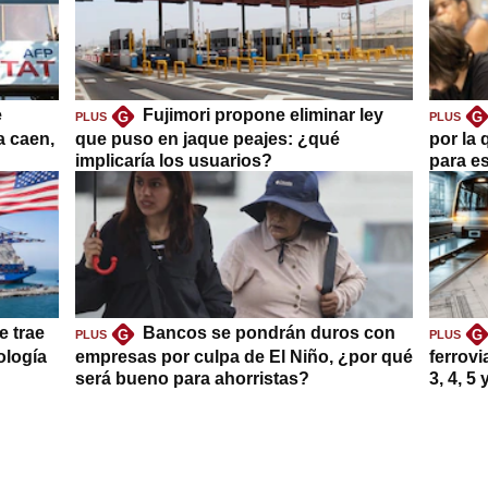
e
Fujimori propone eliminar ley
G
G
PLUS
PLUS
a caen,
que puso en jaque peajes: ¿qué
por la 
implicaría los usuarios?
para es
e trae
Bancos se pondrán duros con
G
G
PLUS
PLUS
ología
empresas por culpa de El Niño, ¿por qué
ferrovi
será bueno para ahorristas?
3, 4, 5