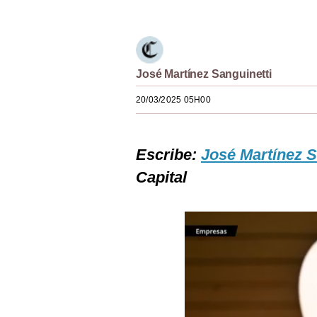
Estilos
Mundo
EEUU
José Martínez Sanguinetti
México
20/03/2025 05H00
España
Escribe:
José Martínez S
Internacional
Capital
Tecnología
Club del Suscriptor
Mix
G de Gestión
Notas Contratadas