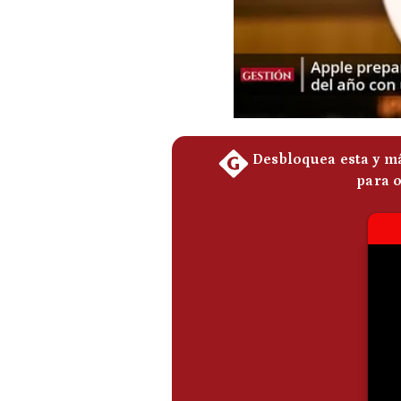
Podcast
Gestión TV
Videos
Fotogalerías
gestion.pe
¿quiénes
Somos?
Términos
Y
Condiciones
Política
De
Privacidad
Politica