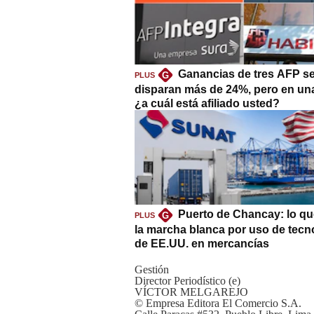
Ganancias de tres AFP s
G
PLUS
disparan más de 24%, pero en un
¿a cuál está afiliado usted?
Puerto de Chancay: lo qu
G
PLUS
la marcha blanca por uso de tecn
de EE.UU. en mercancías
Gestión
Director Periodístico (e)
VÍCTOR MELGAREJO
© Empresa Editora El Comercio S.A.