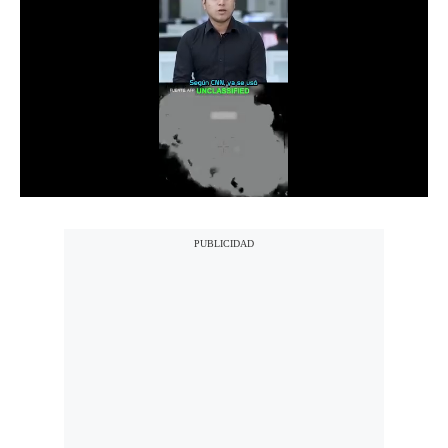
Notas Contratadas
Podcast
Gestión TV
Videos
Fotogalerías
gestion.pe
¿quiénes
Somos?
Términos
Y
Condiciones
Política
De
Privacidad