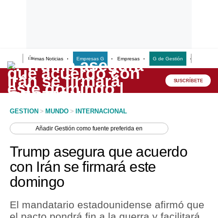
Últimas Noticias
Empresas G
Empresas
G de Gestión
Finanzas
Lo último
Peru Quiosco
SUSCRÍBETE
Portada
GESTION
>
MUNDO
>
INTERNACIONAL
Empresas
Añadir
Gestión
como fuente preferida en
Management & Empleo
Trump asegura que acuerdo
Economía
con Irán se firmará este
domingo
Mercados
Perú
El mandatario estadounidense afirmó que
el pacto pondrá fin a la guerra y facilitará
Política