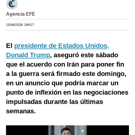
Moda
Agencia EFE
Estilos
13/06/2026 16H27
Mundo
El
presidente de Estados Unidos,
EEUU
Donald Trump
, aseguró este sábado
México
que el acuerdo con Irán para poner fin
España
a la guerra será firmado este domingo,
Internacional
en un anuncio que podría marcar un
punto de inflexión en las negociaciones
Tecnología
impulsadas durante las últimas
Club del Suscriptor
semanas.
Mix
G de Gestión