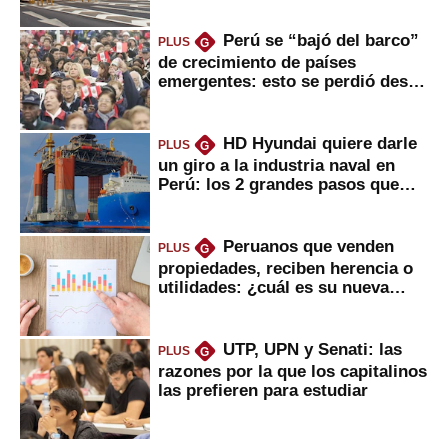
Perú se “bajó del barco”
PLUS
G
de crecimiento de países
emergentes: esto se perdió desde
2022
HD Hyundai quiere darle
PLUS
G
un giro a la industria naval en
Perú: los 2 grandes pasos que
daría
Peruanos que venden
PLUS
G
propiedades, reciben herencia o
utilidades: ¿cuál es su nueva
inversión clave?
UTP, UPN y Senati: las
PLUS
G
razones por la que los capitalinos
las prefieren para estudiar