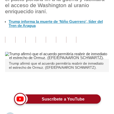
el acceso de Washington al uranio
Tu Dinero
enriquecido iraní.
Finanzas Personales
Trump informa la muerte de ‘Niño Guerrero’, líder del
Tren de Aragua
Inmobiliarias
Plus G
Opinión
Editorial
Trump afirmó que el acuerdo permitiría reabrir de inmediato
el estrecho de Ormuz. (EFE/EPA/AARON SCHWARTZ).
Pregunta de hoy
Blogs
Únete a nuestro canal
Tendencias
Suscríbete a YouTube
Lujo
Viajes