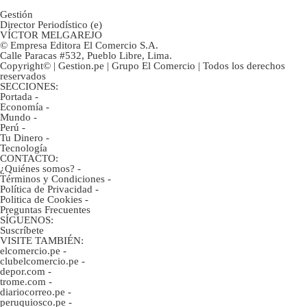
Gestión
Director Periodístico (e)
VÍCTOR MELGAREJO
© Empresa Editora El Comercio S.A.
Calle Paracas #532, Pueblo Libre, Lima.
Copyright© | Gestion.pe | Grupo El Comercio | Todos los derechos
reservados
SECCIONES:
Portada
-
Economía
-
Mundo
-
Perú
-
Tu Dinero
-
Tecnología
CONTACTO:
¿Quiénes somos?
-
Términos y Condiciones
-
Política de Privacidad
-
Politica de Cookies
-
Preguntas Frecuentes
SÍGUENOS:
Suscríbete
VISITE TAMBIÉN:
elcomercio.pe
-
clubelcomercio.pe
-
depor.com
-
trome.com
-
diariocorreo.pe
-
peruquiosco.pe
-