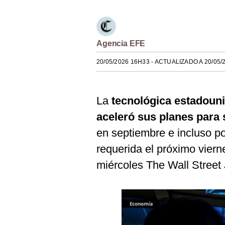
Estilos
Mundo
Agencia EFE
EEUU
20/05/2026 16H33
- ACTUALIZADO A 20/05/
México
España
La
tecnológica estadou
Internacional
aceleró sus planes para s
Tecnología
en septiembre e incluso po
requerida el próximo vier
Club del Suscriptor
miércoles The Wall Street
Mix
G de Gestión
Notas Contratadas