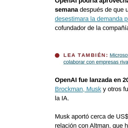
OpenAI podría aprovechar
semana
después de que un
desestimara la demanda p
cofundador de la compañía
LEA TAMBIÉN:
Microso
colaborar con empresas riva
OpenAI fue lanzada en 2
Brockman, Musk
y otros 
la IA.
Musk aportó cerca de US$ 
relación con Altman, que ha