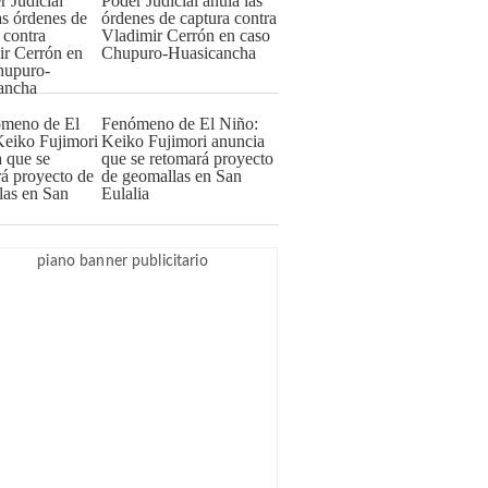
Poder Judicial anula las
órdenes de captura contra
Vladimir Cerrón en caso
Chupuro-Huasicancha
Fenómeno de El Niño:
Keiko Fujimori anuncia
que se retomará proyecto
de geomallas en San
Eulalia