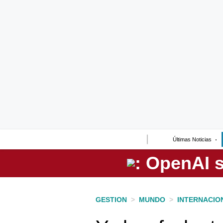
Lo último
Peru Quiosco
Portada
Empresas
Management & Empleo
Economía
Últimas Noticias
Mercados
Perú
Política
GESTION
>
MUNDO
>
INTERNACIO
Tu Dinero