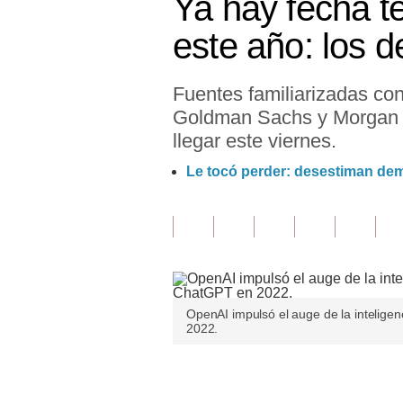
Ya hay fecha t
Finanzas Personales
este año: los d
Inmobiliarias
Fuentes familiarizadas co
Plus G
Goldman Sachs y Morgan St
Opinión
llegar este viernes.
Editorial
Le tocó perder: desestiman de
Pregunta de hoy
Blogs
Tendencias
Lujo
OpenAI impulsó el auge de la inteligen
2022.
Viajes
Únete a nuestro canal
Moda