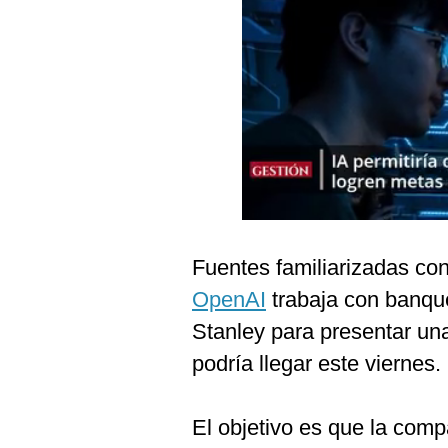
Podcast
Gestión TV
Videos
Fotogalerías
gestion.pe
¿quiénes
Fuentes familiarizadas con
Somos?
OpenAI
trabaja con banq
Términos
Y
Stanley para presentar una 
Condiciones
podría llegar este viernes.
Política
De
Privacidad
El objetivo es que la comp
Politica