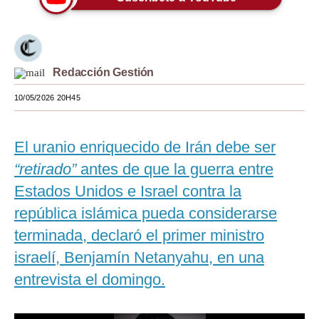
Moda
Estilos
Redacción Gestión
Mundo
10/05/2026 20H45
EEUU
México
El uranio enriquecido de Irán debe ser
España
“retirado”
antes de que la guerra entre
Estados Unidos e Israel contra la
Internacional
república islámica pueda considerarse
Tecnología
terminada, declaró el primer ministro
Club del Suscriptor
israelí, Benjamín Netanyahu, en una
entrevista el domingo.
Mix
G de Gestión