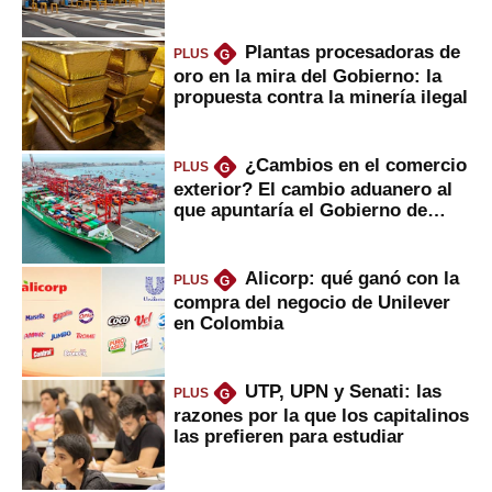
Plantas procesadoras de
PLUS
G
oro en la mira del Gobierno: la
propuesta contra la minería ilegal
¿Cambios en el comercio
PLUS
G
exterior? El cambio aduanero al
que apuntaría el Gobierno de
Fujimori
Alicorp: qué ganó con la
PLUS
G
compra del negocio de Unilever
en Colombia
UTP, UPN y Senati: las
PLUS
G
razones por la que los capitalinos
las prefieren para estudiar