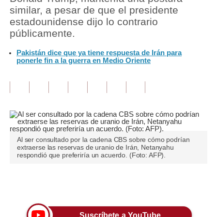
similar, a pesar de que el presidente
Tu Dinero
estadounidense dijo lo contrario
públicamente.
Finanzas Personales
Pakistán dice que ya tiene respuesta de Irán para
Inmobiliarias
ponerle fin a la guerra en Medio Oriente
Plus G
Opinión
Editorial
Pregunta de hoy
Al ser consultado por la cadena CBS sobre cómo podrían
extraerse las reservas de uranio de Irán, Netanyahu
Blogs
respondió que preferiría un acuerdo. (Foto: AFP).
Tendencias
Únete a nuestro canal
Lujo
Viajes
Suscríbete a YouTube