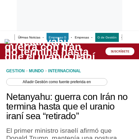
Últimas Noticias
Empresas G
Empresas
G de Gestión
Finanzas
Lo último
Peru Quiosco
SUSCRÍBETE
Portada
GESTION
>
MUNDO
>
INTERNACIONAL
Empresas
Añadir
Gestión
como fuente preferida en
Management & Empleo
Netanyahu: guerra con Irán no
Economía
termina hasta que el uranio
iraní sea “retirado”
Mercados
Perú
El primer ministro israelí afirmó que
Donald Trump, mantenía una postura
Política