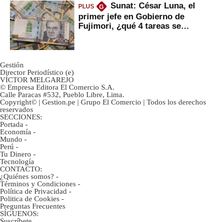
Sunat: César Luna, el
PLUS
G
primer jefe en Gobierno de
Fujimori, ¿qué 4 tareas se
marcan urgentes?
Gestión
Director Periodístico (e)
VÍCTOR MELGAREJO
© Empresa Editora El Comercio S.A.
Calle Paracas #532, Pueblo Libre, Lima.
Copyright© | Gestion.pe | Grupo El Comercio | Todos los derechos
reservados
SECCIONES:
Portada
-
Economía
-
Mundo
-
Perú
-
Tu Dinero
-
Tecnología
CONTACTO:
¿Quiénes somos?
-
Términos y Condiciones
-
Política de Privacidad
-
Politica de Cookies
-
Preguntas Frecuentes
SÍGUENOS:
Suscríbete