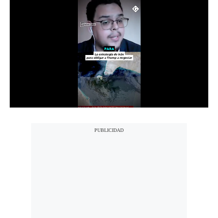
Notas Contratadas
Podcast
Gestión TV
Videos
Fotogalerías
gestion.pe
¿quiénes
Somos?
Términos
Y
Condiciones
Política
De
Privacidad