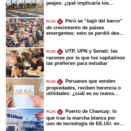
peajes: ¿qué implicaría los
usuarios?
Perú se “bajó del barco”
PLUS
G
de crecimiento de países
emergentes: esto se perdió desde
2022
UTP, UPN y Senati: las
PLUS
G
razones por la que los capitalinos
las prefieren para estudiar
Peruanos que venden
PLUS
G
propiedades, reciben herencia o
utilidades: ¿cuál es su nueva
inversión clave?
Puerto de Chancay: lo
PLUS
G
que trae la marcha blanca por
uso de tecnología de EE.UU. en
mercancías