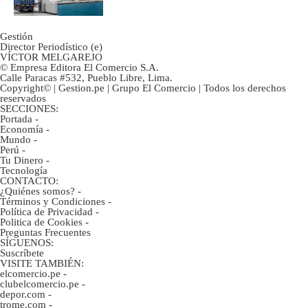
Gestión
Director Periodístico (e)
VÍCTOR MELGAREJO
© Empresa Editora El Comercio S.A.
Calle Paracas #532, Pueblo Libre, Lima.
Copyright© | Gestion.pe | Grupo El Comercio | Todos los derechos
reservados
SECCIONES:
Portada
-
Economía
-
Mundo
-
Perú
-
Tu Dinero
-
Tecnología
CONTACTO:
¿Quiénes somos?
-
Términos y Condiciones
-
Política de Privacidad
-
Politica de Cookies
-
Preguntas Frecuentes
SÍGUENOS:
Suscríbete
VISITE TAMBIÉN:
elcomercio.pe
-
clubelcomercio.pe
-
depor.com
-
trome.com
-