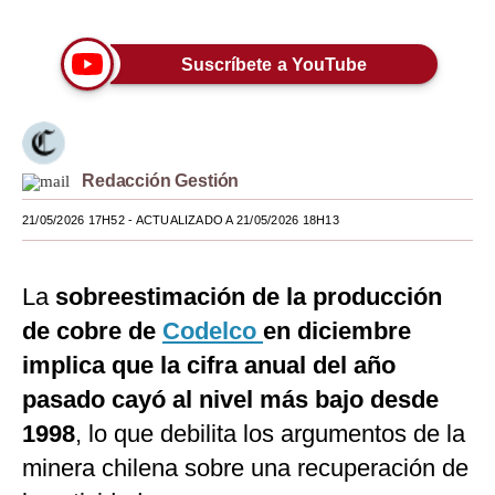
Moda
Suscríbete a YouTube
Estilos
Mundo
EEUU
Redacción Gestión
México
21/05/2026 17H52
- ACTUALIZADO A 21/05/2026 18H13
España
La
sobreestimación de la producción
Internacional
de cobre de
Codelco
en diciembre
Tecnología
implica que la cifra anual del año
Club del Suscriptor
pasado cayó al nivel más bajo desde
1998
, lo que debilita los argumentos de la
Mix
minera chilena sobre una recuperación de
G de Gestión