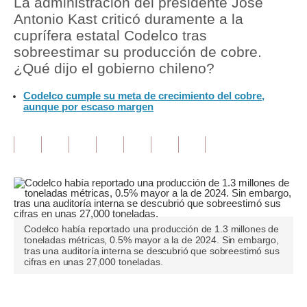
La administración del presidente José
Antonio Kast criticó duramente a la
Tu Dinero
cuprífera estatal Codelco tras
sobreestimar su producción de cobre.
Finanzas Personales
¿Qué dijo el gobierno chileno?
Inmobiliarias
Codelco cumple su meta de crecimiento del cobre,
aunque por escaso margen
Plus G
Opinión
Editorial
Pregunta de hoy
Blogs
Codelco había reportado una producción de 1.3 millones de
toneladas métricas, 0.5% mayor a la de 2024. Sin embargo,
Tendencias
tras una auditoría interna se descubrió que sobreestimó sus
cifras en unas 27,000 toneladas.
Lujo
Viajes
Únete a nuestro canal