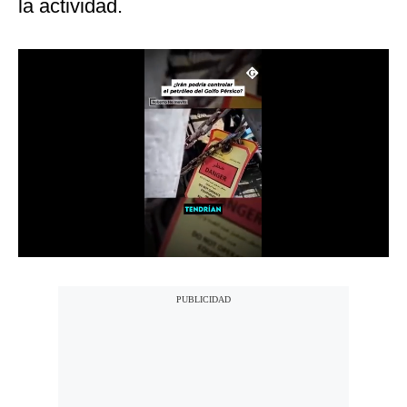
la actividad.
Notas Contratadas
Podcast
Gestión TV
Videos
Fotogalerías
gestion.pe
¿quiénes
Somos?
Términos
Y
Condiciones
Política
De
Privacidad