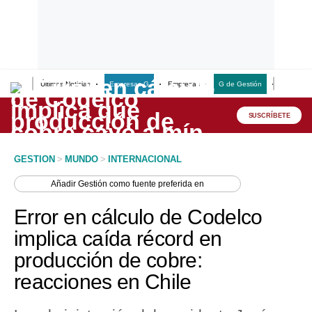
Últimas Noticias
Empresas G
Empresas
G de Gestión
Finanzas
Lo último
Peru Quiosco
SUSCRÍBETE
Portada
GESTION
>
MUNDO
>
INTERNACIONAL
Empresas
Añadir
Gestión
como fuente preferida en
Management & Empleo
Error en cálculo de Codelco
Economía
implica caída récord en
producción de cobre:
Mercados
reacciones en Chile
Perú
Política