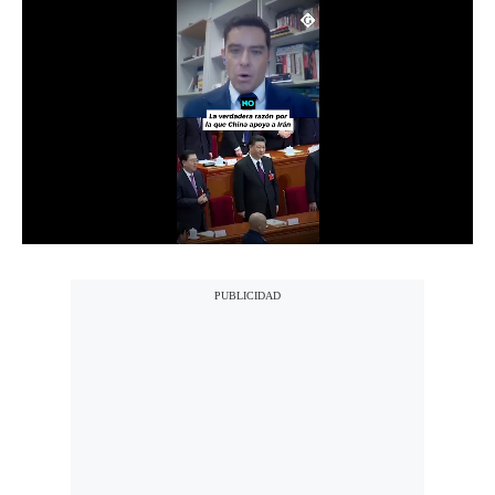
Notas Contratadas
Podcast
Gestión TV
Videos
Fotogalerías
gestion.pe
¿quiénes
Somos?
Términos
Y
Condiciones
Política
De
Privacidad