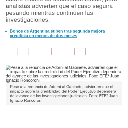
analistas advierten que el caso seguirá
Tu Dinero
pesando mientras continúen las
investigaciones.
Finanzas Personales
Bonos de Argentina suben tras segunda mejora
Inmobiliarias
crediticia en menos de dos meses
Plus G
Opinión
Editorial
Pregunta de hoy
Pese a la renuncia de Adorni al Gabinete, advierten que el
Blogs
impacto sobre la credibilidad del Poder Ejecutivo dependerá
del avance de las investigaciones judiciales. Foto: EFE/ Juan
Ignacio Roncoroni
Tendencias
Lujo
Únete a nuestro canal
Viajes