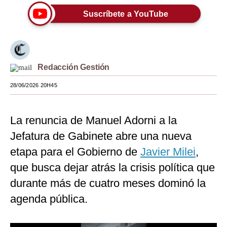
Suscríbete a YouTube
Moda
Estilos
Mundo
Redacción Gestión
EEUU
28/06/2026 20H45
México
España
La renuncia de Manuel Adorni a la
Jefatura de Gabinete abre una nueva
Internacional
etapa para el Gobierno de
Javier Milei
,
Tecnología
que busca dejar atrás la crisis política que
Club del Suscriptor
durante más de cuatro meses dominó la
agenda pública.
Mix
G de Gestión