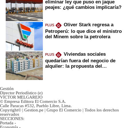
eliminar ley que puso en jaque
peajes: ¿qué cambios implicaría?
Oliver Stark regresa a
PLUS
G
Petroperú: lo que dice el ministro
del Minem sobre la petrolera
Viviendas sociales
PLUS
G
quedarían fuera del negocio de
alquiler: la propuesta del
gobierno
Gestión
Director Periodístico (e)
VÍCTOR MELGAREJO
© Empresa Editora El Comercio S.A.
Calle Paracas #532, Pueblo Libre, Lima.
Copyright© | Gestion.pe | Grupo El Comercio | Todos los derechos
reservados
SECCIONES:
Portada
-
Economía
-