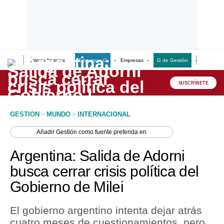
Últimas Noticias
Empresas G
Empresas
G de Gestión
Finanzas
Lo último
Peru Quiosco
SUSCRÍBETE
Portada
GESTION
>
MUNDO
>
INTERNACIONAL
Empresas
Añadir
Gestión
como fuente preferida en
Management & Empleo
Argentina: Salida de Adorni
Economía
busca cerrar crisis política del
Gobierno de Milei
Mercados
Perú
El gobierno argentino intenta dejar atrás
cuatro meses de cuestionamientos, pero
Política