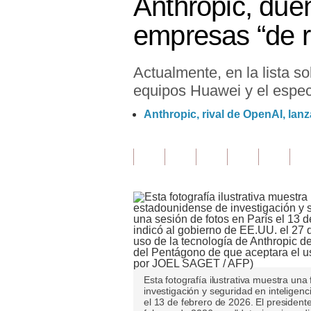
Anthropic, dueñ
Finanzas Personales
empresas “de 
Inmobiliarias
Actualmente, en la lista so
Plus G
equipos Huawei y el especi
Opinión
Anthropic, rival de OpenAI, lan
Editorial
Pregunta de hoy
Blogs
Tendencias
Lujo
Viajes
Esta fotografía ilustrativa muestra una
investigación y seguridad en inteligenci
Moda
el 13 de febrero de 2026. El president