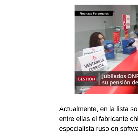
Podcast
Gestión TV
Videos
Fotogalerías
gestion.pe
¿quiénes
Somos?
Términos
Y
Condiciones
Actualmente, en la lista s
Política
entre ellas el fabricante 
De
Privacidad
especialista ruso en softw
Politica