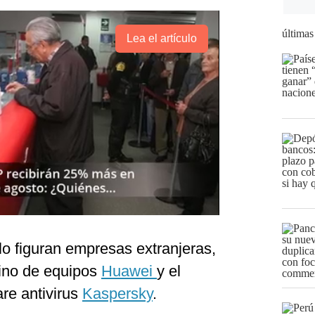
últimas
Lea el artículo
olo figuran empresas extranjeras,
chino de equipos
Huawei
y el
are antivirus
Kaspersky
.