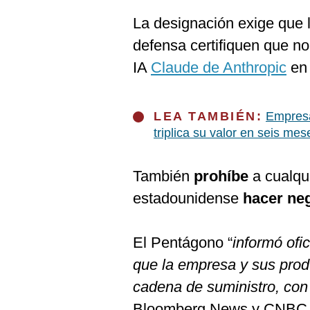
De
Cookies
La designación exige que l
Preguntas
defensa certifiquen que no
Frecuentes
IA
Claude de Anthropic
en 
LEA TAMBIÉN:
Empresa
triplica su valor en seis me
También
prohíbe
a cualqu
estadounidense
hacer ne
El Pentágono “
informó ofi
que la empresa y sus prod
cadena de suministro, con
Bloomberg News y CNBC un