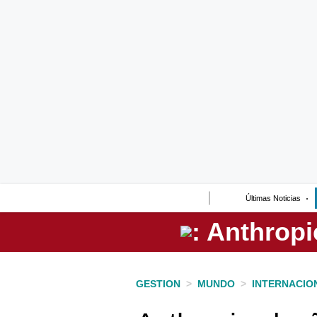
Lo último
Peru Quiosco
Portada
Empresas
Management & Empleo
Economía
Últimas Noticias
Mercados
Perú
Política
GESTION
>
MUNDO
>
INTERNACIO
Tu Dinero