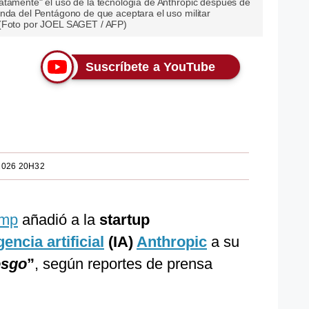
atamente" el uso de la tecnología de Anthropic después de
anda del Pentágono de que aceptara el uso militar
 (Foto por JOEL SAGET / AFP)
Suscríbete a YouTube
2026 20H32
ump
añadió a la
startup
gencia artificial
(IA)
Anthropic
a su
esgo
”
, según reportes de prensa