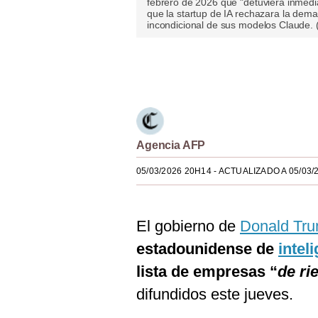
febrero de 2026 que "detuviera inmedi
que la startup de IA rechazara la dem
Estilos
incondicional de sus modelos Claude.
Mundo
Únete a nuestro canal
EEUU
México
España
Agencia AFP
Internacional
05/03/2026 20H14
- ACTUALIZADO A 05/03/
Tecnología
Club del Suscriptor
El gobierno de
Donald Tr
Mix
estadounidense de
inteli
lista de empresas “
de ri
G de Gestión
difundidos este jueves.
Notas Contratadas