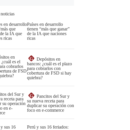
 noticias
Países en desarrollo
tienen “más que ganar”
de la IA que naciones
ricas
G
Depósitos en
bancos: ¿cuál es el plazo
para cobrarlos con
cobertura de FSD si hay
quiebra?
G
Pancitos del Sur y
su nueva receta para
duplicar su operación con
foco en e-commerce
Perú y sus 16 feriados: