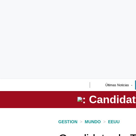
Lo último
Peru Quiosco
Portada
Empresas
Management & Empleo
Economía
Últimas Noticias
Mercados
Perú
Política
GESTION
>
MUNDO
>
EEUU
Tu Dinero