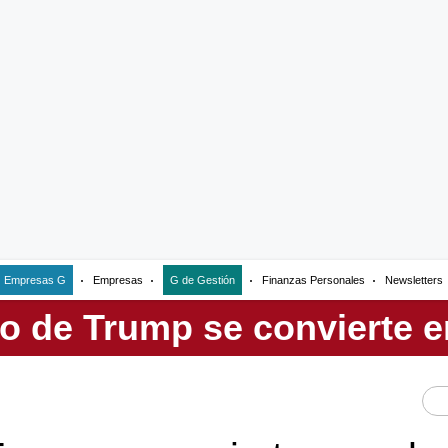
Empresas G
Empresas
G de Gestión
Finanzas Personales
Newsletters