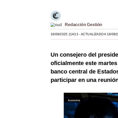
Estilos
Mundo
Redacción Gestión
EEUU
16/09/2025 11H13
- ACTUALIZADO A 16/09/
México
España
Un consejero del presid
Internacional
oficialmente este martes
Tecnología
banco central de Estado
participar en una reunión
Club del Suscriptor
Mix
G de Gestión
Notas Contratadas