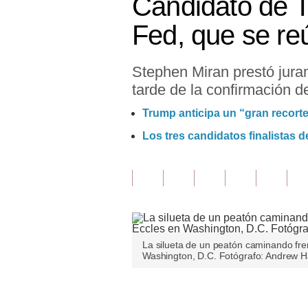
Candidato de T
Finanzas Personales
Fed, que se re
Inmobiliarias
Stephen Miran prestó jur
Plus G
tarde de la confirmación 
Opinión
Trump anticipa un “gran recorte
Editorial
Los tres candidatos finalistas d
Pregunta de hoy
Blogs
Tendencias
Lujo
La silueta de un peatón caminando fren
Washington, D.C. Fotógrafo: Andrew 
Viajes
Moda
Únete a nuestro canal