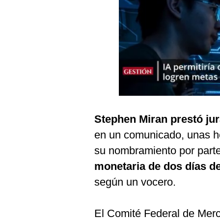
Podcast
Gestión TV
Videos
Fotogalerías
gestion.pe
Stephen Miran prestó ju
¿quiénes
en un comunicado, unas ho
Somos?
su nombramiento por part
Términos
Y
monetaria de dos días d
Condiciones
según un vocero.
Política
De
Privacidad
El Comité Federal de Merc
Politica