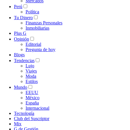
Mercados
Perú
Política
Tu Dinero
Finanzas Personales
Inmobiliarias
Plus G
Opinión
Editorial
Pregunta de hoy
Blogs
Tendencias
Lujo
Viajes
Moda
Estilos
Mundo
EEUU
México
España
Internacional
Tecnología
Club del Suscriptor
Mix
G de Gestión