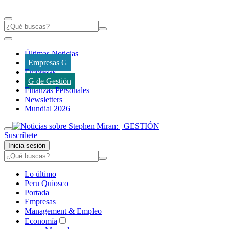
Últimas Noticias
Empresas G
Empresas
G de Gestión
Finanzas Personales
Newsletters
Mundial 2026
Suscríbete
Inicia sesión
Lo último
Peru Quiosco
Portada
Empresas
Management & Empleo
Economía