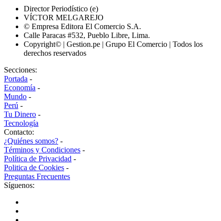
Director Periodístico (e)
VÍCTOR MELGAREJO
© Empresa Editora El Comercio S.A.
Calle Paracas #532, Pueblo Libre, Lima.
Copyright© | Gestion.pe | Grupo El Comercio | Todos los
derechos reservados
Secciones:
Portada
-
Economía
-
Mundo
-
Perú
-
Tu Dinero
-
Tecnología
Contacto:
¿Quiénes somos?
-
Términos y Condiciones
-
Política de Privacidad
-
Politica de Cookies
-
Preguntas Frecuentes
Síguenos: