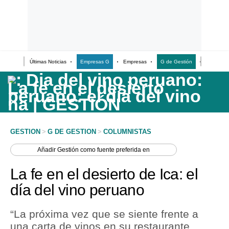
Últimas Noticias
Empresas G
Empresas
G de Gestión
Finanzas
Últimas Noticias
Casos de Estudio
Columnistas
Infografías
GESTION
>
G DE GESTION
>
COLUMNISTAS
Lifestyle
Añadir
Gestión
como fuente preferida en
Reportaje
La fe en el desierto de Ica: el
día del vino peruano
“La próxima vez que se siente frente a
una carta de vinos en su restaurante