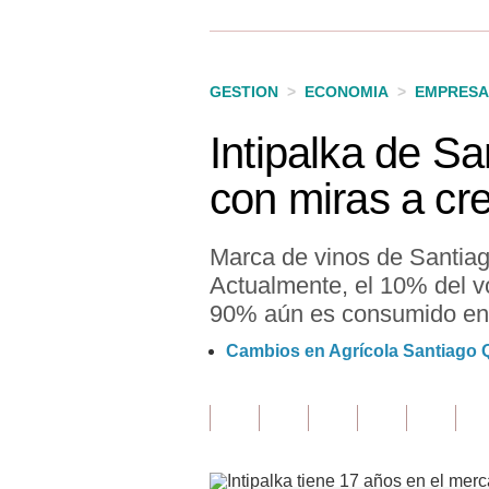
Finanzas Personales
Inmobiliarias
GESTION
>
ECONOMIA
>
EMPRESA
Plus G
Intipalka de Sa
Opinión
con miras a cre
Editorial
Pregunta de hoy
Marca de vinos de Santiag
Actualmente, el 10% del vo
Blogs
90% aún es consumido en 
Tendencias
Cambios en Agrícola Santiago Q
Lujo
Viajes
Moda