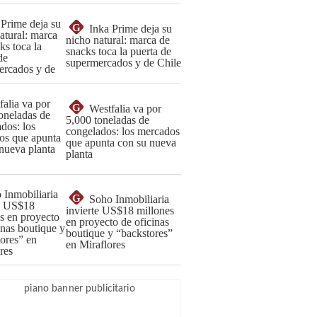
G
Inka Prime deja su
nicho natural: marca de
snacks toca la puerta de
supermercados y de Chile
G
Westfalia va por
5,000 toneladas de
congelados: los mercados
que apunta con su nueva
planta
G
Soho Inmobiliaria
invierte US$18 millones
en proyecto de oficinas
boutique y “backstores”
en Miraflores