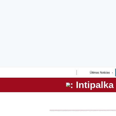
Lo último
Peru Quiosco
Portada
Empresas
Management & Empleo
Economía
Últimas Noticias
Mercados
Perú
Política
Tu Dinero