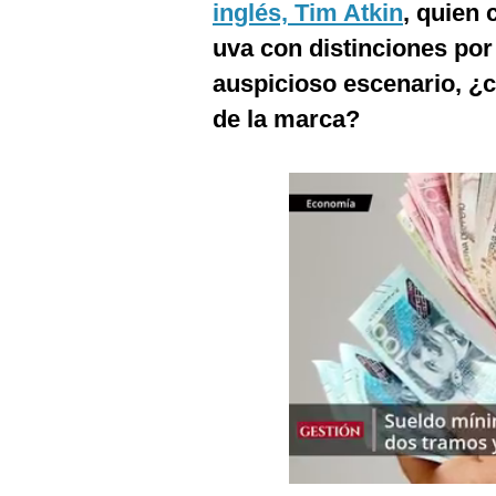
inglés, Tim Atkin
, quien 
Podcast
uva con distinciones por
Gestión TV
auspicioso escenario, ¿c
Videos
de la marca?
Fotogalerías
gestion.pe
¿quiénes
Somos?
Términos
Y
Condiciones
Política
De
Privacidad
Politica