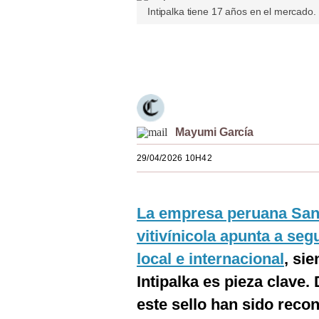
Intipalka tiene 17 años en el mercado.
Estilos
Mundo
Únete a nuestro canal
EEUU
México
España
Mayumi García
Internacional
29/04/2026 10H42
Tecnología
La empresa peruana Sant
Club del Suscriptor
vitivínicola apunta a se
Mix
local e internacional
, si
G de Gestión
Intipalka es pieza clave
Notas Contratadas
este sello han sido reco